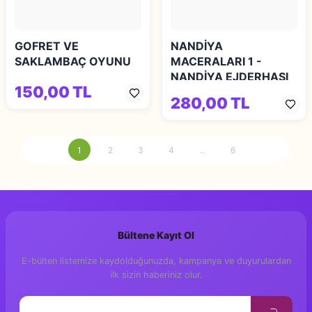
GOFRET VE
NANDİYA
SAKLAMBAÇ OYUNU
MACERALARI 1 -
NANDİYA EJDERHASI
150,00 TL
280,00 TL
1
2
3
4
..
6
Bültene Kayıt Ol
E-bülten listemize kaydolduğunuzda, kampanya ve duyurulardan
ilk sizin haberiniz olur.