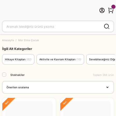
Anasayfa
Mor Elma Çocuk
İlgili Alt Kategoriler
Hikaye Kitapları
(82)
Aktivite ve Kavram Kitapları
(15)
Sevebileceğiniz Diğe
Stoktakiler
Toplam 264 ürün
Yeni
Yeni