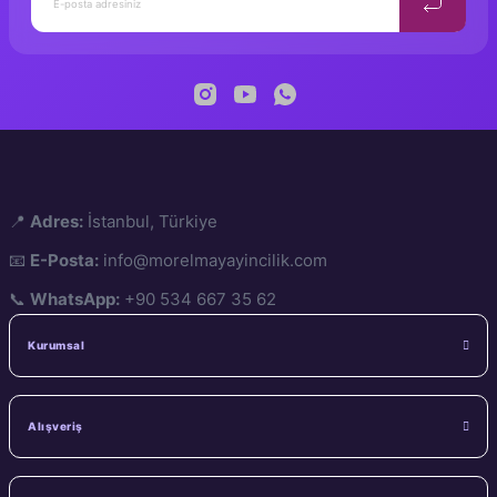
📍
Adres:
İstanbul, Türkiye
📧
E-Posta:
info@morelmayayincilik.com
📞
WhatsApp:
+90 534 667 35 62
Kurumsal
Alışveriş