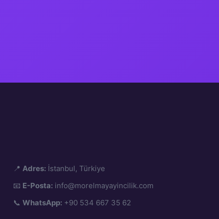
📍
Adres:
İstanbul, Türkiye
📧
E-Posta:
info@morelmayayincilik.com
📞
WhatsApp:
+90 534 667 35 62