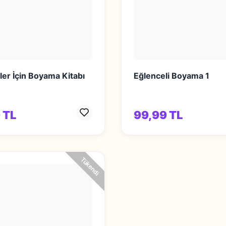
er İçin Boyama Kitabı
Eğlenceli Boyama 1
 TL
99,99 TL
Tükendi