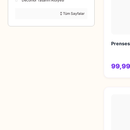
Decomor Tasarım Atölyesi
Tüm Sayfalar
Prensesl
99,99