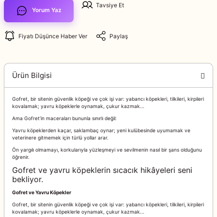
Tavsiye Et
Yorum Yaz
Fiyatı Düşünce Haber Ver
Paylaş
Ürün Bilgisi
Gofret, bir sitenin güvenlik köpeği ve çok işi var: yabancı köpekleri, tilkileri, kirpileri
kovalamak; yavru köpeklerle oynamak, çukur kazmak...
Ama Gofret’in maceraları bununla sınırlı değil:
Yavru köpeklerden kaçar, saklambaç oynar; yeni kulübesinde uyumamak ve
veterinere gitmemek için türlü yollar arar.
Ön yargılı olmamayı, korkularıyla yüzleşmeyi ve sevilmenin nasıl bir şans olduğunu
öğrenir.
Gofret ve yavru köpeklerin sıcacık hikâyeleri seni
bekliyor.
Gofret ve Yavru Köpekler
Gofret, bir sitenin güvenlik köpeği ve çok işi var: yabancı köpekleri, tilkileri, kirpileri
kovalamak; yavru köpeklerle oynamak, çukur kazmak...