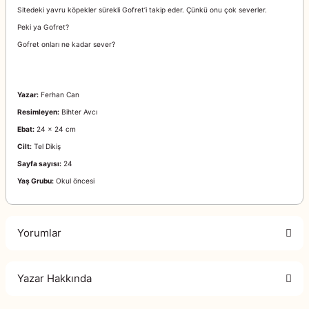
Sitedeki yavru köpekler sürekli Gofret’i takip eder. Çünkü onu çok severler.
Peki ya Gofret?
Gofret onları ne kadar sever?
Yazar:
Ferhan Can
Resimleyen:
Bihter Avcı
Ebat:
24 x 24 cm
Cilt:
Tel Dikiş
Sayfa sayısı:
24
Yaş Grubu:
Okul öncesi
Yorumlar
Yazar Hakkında
Bu ürüne ilk yorumu siz yapın!