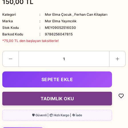
150,00 TL
Kategori
Mor Elma Çocuk
,
Ferhan Can Kitapları
Marka
Mor Elma Yayıncılık
Stok Kodu
MEY09052516030
Barkod Kodu
9786256047815
*75,00 TL den başlayan taksitlerle!
SEPETE EKLE
TADIMLIK OKU