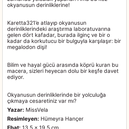
okyanusun derinliklerine!
Karetta321’e atlayıp okyanusun
derinliklerindeki araştırma laboratuvarına
gelen dört kafadar, burada ilginç ve bir o
kadar da korkutucu bir bulguyla karşılaşır: bir
megalodon dişi!
Bilim ve hayal gücü arasında köprü kuran bu
macera, sizleri heyecan dolu bir keşfe davet
ediyor.
Okyanusun derinliklerinde bir yolculuğa
çıkmaya cesaretiniz var mı?
Yazar:
MissVela
Resimleyen:
Hümeyra Hançer
Ebat:
13,5 x 19,5 cm