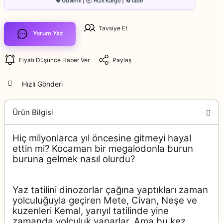
Tavsiye Et
Yorum Yaz
Fiyatı Düşünce Haber Ver
Paylaş
Hızlı Gönderi
Ürün Bilgisi
Hiç milyonlarca yıl öncesine gitmeyi hayal
ettin mi? Kocaman bir megalodonla burun
buruna gelmek nasıl olurdu?
Yaz tatilini dinozorlar çağına yaptıkları zaman
yolculuğuyla geçiren Mete, Civan, Neşe ve
kuzenleri Kemal, yarıyıl tatilinde yine
zamanda yolculuk yaparlar. Ama bu kez