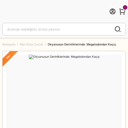
Anasayfa
Mor Elma Çocuk
Okyanusun Derinliklerinde: Megalodondan Kaçış
Yeni