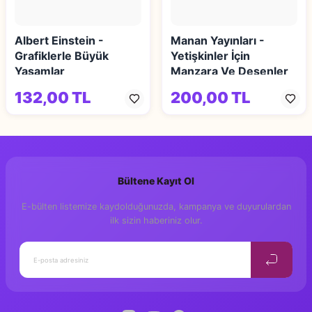
Albert Einstein -
Manan Yayınları -
Grafiklerle Büyük
Yetişkinler İçin
Yaşamlar
Manzara Ve Desenler
Mandala Kitabı 2
132,00 TL
200,00 TL
Bültene Kayıt Ol
E-bülten listemize kaydolduğunuzda, kampanya ve duyurulardan
ilk sizin haberiniz olur.