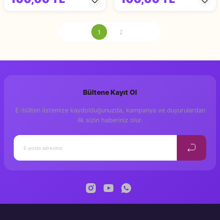
1
2
Bültene Kayıt Ol
E-bülten listemize kaydolduğunuzda, kampanya ve duyurulardan
ilk sizin haberiniz olur.