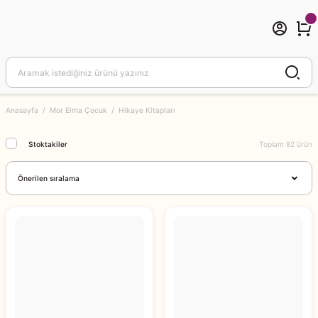
Anasayfa
Mor Elma Çocuk
Hikaye Kitapları
Stoktakiler
Toplam 82 ürün