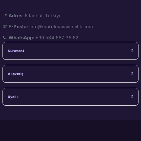
📍
Adres:
İstanbul, Türkiye
📧
E-Posta:
info@morelmayayincilik.com
📞
WhatsApp:
+90 534 667 35 62
Kurumsal
Alışveriş
Üyelik