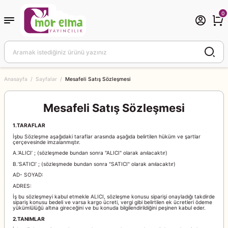
Geri Dön
Geri Dön
Geri Dön
Geri Dön
0
ocuk
enç
kademi
ri
Hikaye Kitapları
am Kitapları
ı
kul Öncesi Eğitim Setleri
Hediye Çekli Kitaplar
Anasayfa
Sayfalar
Mesafeli Satış Sözleşmesi
ı
ı
rı
kul Öncesi Eğitim Setleri
Mesafeli Satış Sözleşmesi
Gündüz
kul Öncesi Eğitim Setleri
1.TARAFLAR
İşbu Sözleşme aşağıdaki taraflar arasında aşağıda belirtilen hüküm ve şartlar
Kitapları
esi Eğitim Setleri
çerçevesinde imzalanmıştır.
A.‘ALICI’ ; (sözleşmede bundan sonra "ALICI" olarak anılacaktır)
B.‘SATICI’ ; (sözleşmede bundan sonra "SATICI" olarak anılacaktır)
lizce Eğitim Seti
AD- SOYAD:
ADRES:
ları
Z
İş bu sözleşmeyi kabul etmekle ALICI, sözleşme konusu siparişi onayladığı takdirde
sipariş konusu bedeli ve varsa kargo ücreti, vergi gibi belirtilen ek ücretleri ödeme
yükümlülüğü altına gireceğini ve bu konuda bilgilendirildiğini peşinen kabul eder.
2.TANIMLAR