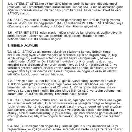
8.4. INTERNET SİTESİ'ne ait her türlü bilgi ve içerik ile bunların düzenlenmesi,
revizyonu ve kısmen/tamamen kullanımı konusunda; SATICI'nın anlaşmasına göre
diğer üçüncü sahıslara ait olanlar hariç; tüm fikri-sınai haklar ve mülkiyet hakları
SATICI'ya aittir.
8.5. SATICI yukarıdaki konularda gerekli görebileceği her türlü değişikliği yapma
hakkını saklı tutar; bu değişiklikler SATICI tarafından INTERNET SİTESİ'nden veya
diğer uygun yöntemler ile duyurulduğu andan itibaren geçerli olur.
8.6. INTERNET SİTESİ'nden ulaşılan diğer sitelerde kendilerine ait gizlilik-güvenlik
politikaları ve kullanım şartları geçerlidir, oluşabilecek ihtilaflar ile menfi
neticelerinden SATICI sorumlu değildir.
9. GENEL HÜKÜMLER
9.1. ALICI, SATICI’ya ait internet sitesinde sözleşme konusu ürünün temel
nitelikleri, satış fiyatı ve ödeme şekli ile teslimata ilişkin ön bilgileri okuyup, bilgi
sahibi olduğunu, elektronik ortamda gerekli teyidi verdiğini kabul, beyan ve
taahhüt eder. ALICI’nın; Ön Bilgilendirmeyi elektronik ortamda teyit etmesi,
mesafeli satış sözleşmesinin kurulmasından evvel, SATICI tarafından ALICI' ya
verilmesi gereken adresi, siparişi verilen ürünlere ait temel özellikleri, ürünlerin
vergiler dâhil fiyatını, ödeme ve teslimat bilgilerini de doğru ve eksiksiz olarak
edindiğini kabul, beyan ve taahhüt eder.
9.2. Sözleşme konusu her bir ürün, 30 günlük yasal süreyi aşmamak kaydı ile
ALICI' nın yerleşim yeri uzaklığına bağlı olarak internet sitesindeki ön bilgiler
kısmında belirtilen süre zarfında ALICI veya ALICI’nın gösterdiği adresteki kişi
ve/veya kuruluşa teslim edilir. Bu süre içinde ürünün ALICI’ya teslim edilememesi
durumunda, ALICI’nın sözleşmeyi feshetme hakkı saklıdır.
9.3. SATICI, Sözleşme konusu ürünü eksiksiz, siparişte belirtilen niteliklere uygun
ve varsa garanti belgeleri, kullanım kılavuzları işin gereği olan bilgi ve belgeler ile
teslim etmeyi, her türlü ayıptan arî olarak yasal mevzuat gereklerine göre sağlam,
standartlara uygun bir şekilde işi doğruluk ve dürüstlük esasları dâhilinde ifa
etmeyi, hizmet kalitesini koruyup yükseltmeyi, işin ifası sırasında gerekli dikkat ve
özeni göstermeyi, ihtiyat ve öngörü ile hareket etmeyi kabul, beyan ve taahhüt
eder.
9.4. SATICI, sözleşmeden doğan ifa yükümlülüğünün süresi dolmadan ALICI’yı
bilgilendirmek ve açıkça onayını almak suretiyle eşit kalite ve fiyatta farklı bir ürün