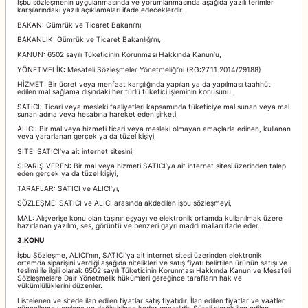
İşbu sözleşmenin uygulanmasında ve yorumlanmasında aşağıda yazılı terimler
karşılarındaki yazılı açıklamaları ifade edeceklerdir.
BAKAN: Gümrük ve Ticaret Bakanı’nı,
BAKANLIK: Gümrük ve Ticaret Bakanlığı’nı,
KANUN: 6502 sayılı Tüketicinin Korunması Hakkında Kanun’u,
YÖNETMELİK: Mesafeli Sözleşmeler Yönetmeliği’ni (RG:27.11.2014/29188)
isi
HİZMET: Bir ücret veya menfaat karşılığında yapılan ya da yapılması taahhüt
edilen mal sağlama dışındaki her türlü tüketici işleminin konusunu ,
SATICI: Ticari veya mesleki faaliyetleri kapsamında tüketiciye mal sunan veya mal
sunan adına veya hesabına hareket eden şirketi,
ALICI: Bir mal veya hizmeti ticari veya mesleki olmayan amaçlarla edinen, kullanan
veya yararlanan gerçek ya da tüzel kişiyi,
Diğer Kitaplarımız
SİTE: SATICI’ya ait internet sitesini,
SİPARİŞ VEREN: Bir mal veya hizmeti SATICI’ya ait internet sitesi üzerinden talep
eden gerçek ya da tüzel kişiyi,
r Serisi
TARAFLAR: SATICI ve ALICI’yı,
SÖZLEŞME: SATICI ve ALICI arasında akdedilen işbu sözleşmeyi,
oksöz
MAL: Alışverişe konu olan taşınır eşyayı ve elektronik ortamda kullanılmak üzere
hazırlanan yazılım, ses, görüntü ve benzeri gayri maddi malları ifade eder.
3.KONU
İşbu Sözleşme, ALICI’nın, SATICI’ya ait internet sitesi üzerinden elektronik
ortamda siparişini verdiği aşağıda nitelikleri ve satış fiyatı belirtilen ürünün satışı ve
teslimi ile ilgili olarak 6502 sayılı Tüketicinin Korunması Hakkında Kanun ve Mesafeli
Sözleşmelere Dair Yönetmelik hükümleri gereğince tarafların hak ve
y Dikmen
yükümlülüklerini düzenler.
Listelenen ve sitede ilan edilen fiyatlar satış fiyatıdır. İlan edilen fiyatlar ve vaatler
güncelleme yapılana ve değiştirilene kadar geçerlidir. Süreli olarak ilan edilen