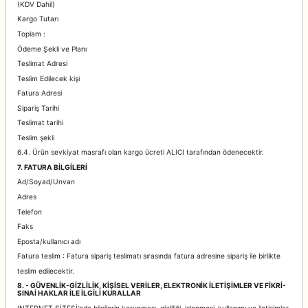
(KDV Dahil)
Kargo Tutarı
Toplam :
Ödeme Şekli ve Planı
Teslimat Adresi
Teslim Edilecek kişi
Fatura Adresi
Sipariş Tarihi
Teslimat tarihi
Teslim şekli
6.4. Ürün sevkiyat masrafı olan kargo ücreti ALICI tarafından ödenecektir.
7. FATURA BİLGİLERİ
Ad/Soyad/Unvan
Adres
Telefon
Faks
Eposta/kullanıcı adı
Fatura teslim : Fatura sipariş teslimatı sırasında fatura adresine sipariş ile birlikte
teslim edilecektir.
8. - GÜVENLİK-GİZLİLİK, KİŞİSEL VERİLER, ELEKTRONİK İLETİŞİMLER VE FİKRİ-
SINAİ HAKLAR İLE İLGİLİ KURALLAR
INTERNET SİTESİ'nde bilgilerin korunması, gizliliği, işlenmesi-kullanımı ve iletişimler