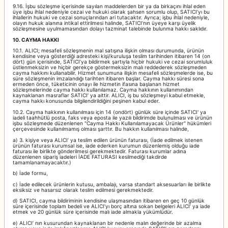
9.16. İşbu sözleşme içerisinde sayılan maddelerden bir ya da birkaçını ihlal eden
üye işbu ihlal nedeniyle cezai ve hukuki olarak şahsen sorumlu olup, SATICI’yı bu
ihlallerin hukuki ve cezai sonuçlarından ari tutacaktır. Ayrıca; işbu ihlal nedeniyle,
olayın hukuk alanına intikal ettirilmesi halinde, SATICI’nın üyeye karşı üyelik
sözleşmesine uyulmamasından dolayı tazminat talebinde bulunma hakkı saklıdır.
10. CAYMA HAKKI
10.1. ALICI; mesafeli sözleşmenin mal satışına ilişkin olması durumunda, ürünün
kendisine veya gösterdiği adresteki kişi/kuruluşa teslim tarihinden itibaren 14 (on
dört) gün içerisinde, SATICI’ya bildirmek şartıyla hiçbir hukuki ve cezai sorumluluk
üstlenmeksizin ve hiçbir gerekçe göstermeksizin malı reddederek sözleşmeden
cayma hakkını kullanabilir. Hizmet sunumuna ilişkin mesafeli sözleşmelerde ise, bu
süre sözleşmenin imzalandığı tarihten itibaren başlar. Cayma hakkı süresi sona
ermeden önce, tüketicinin onayı ile hizmetin ifasına başlanan hizmet
sözleşmelerinde cayma hakkı kullanılamaz. Cayma hakkının kullanımından
kaynaklanan masraflar SATICI’ ya aittir. ALICI, iş bu sözleşmeyi kabul etmekle,
cayma hakkı konusunda bilgilendirildiğini peşinen kabul eder.
10.2. Cayma hakkının kullanılması için 14 (ondört) günlük süre içinde SATICI' ya
iadeli taahhütlü posta, faks veya eposta ile yazılı bildirimde bulunulması ve ürünün
işbu sözleşmede düzenlenen "Cayma Hakkı Kullanılamayacak Ürünler" hükümleri
çerçevesinde kullanılmamış olması şarttır. Bu hakkın kullanılması halinde,
a) 3. kişiye veya ALICI’ ya teslim edilen ürünün faturası, (İade edilmek istenen
ürünün faturası kurumsal ise, iade ederken kurumun düzenlemiş olduğu iade
faturası ile birlikte gönderilmesi gerekmektedir. Faturası kurumlar adına
düzenlenen sipariş iadeleri İADE FATURASI kesilmediği takdirde
tamamlanamayacaktır.)
b) İade formu,
c) İade edilecek ürünlerin kutusu, ambalajı, varsa standart aksesuarları ile birlikte
eksiksiz ve hasarsız olarak teslim edilmesi gerekmektedir.
d) SATICI, cayma bildiriminin kendisine ulaşmasından itibaren en geç 10 günlük
süre içerisinde toplam bedeli ve ALICI’yı borç altına sokan belgeleri ALICI’ ya iade
etmek ve 20 günlük süre içerisinde malı iade almakla yükümlüdür.
e) ALICI’ nın kusurundan kaynaklanan bir nedenle malın değerinde bir azalma