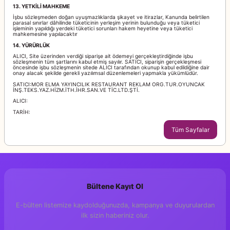
13. YETKİLİ MAHKEME
İşbu sözleşmeden doğan uyuşmazlıklarda şikayet ve itirazlar, Kanunda belirtilen
parasal sınırlar dâhilinde tüketicinin yerleşim yerinin bulunduğu veya tüketici
işleminin yapıldığı yerdeki tüketici sorunları hakem heyetine veya tüketici
mahkemesine yapılacaktır
14. YÜRÜRLÜK
ALICI, Site üzerinden verdiği siparişe ait ödemeyi gerçekleştirdiğinde işbu
sözleşmenin tüm şartlarını kabul etmiş sayılır. SATICI, siparişin gerçekleşmesi
öncesinde işbu sözleşmenin sitede ALICI tarafından okunup kabul edildiğine dair
onay alacak şekilde gerekli yazılımsal düzenlemeleri yapmakla yükümlüdür.
SATICI:MOR ELMA YAYINCILIK RESTAURANT REKLAM ORG.TUR.OYUNCAK
İNŞ.TEKS.YAZ.HİZM.İTH.İHR.SAN.VE TİC.LTD.ŞTİ.
ALICI:
TARİH:
Tüm Sayfalar
Bültene Kayıt Ol
E-bülten listemize kaydolduğunuzda, kampanya ve duyurulardan
ilk sizin haberiniz olur.