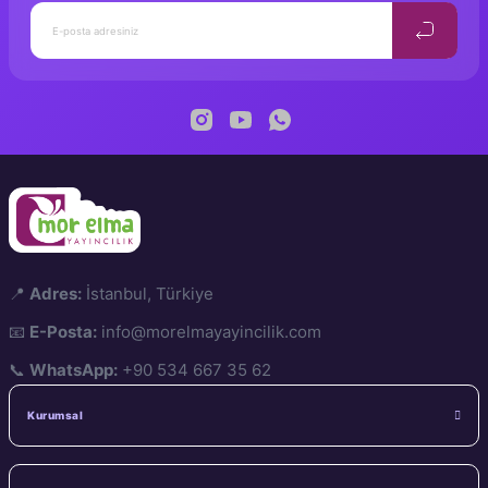
📍
Adres:
İstanbul, Türkiye
📧
E-Posta:
info@morelmayayincilik.com
📞
WhatsApp:
+90 534 667 35 62
Kurumsal