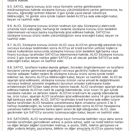
tedarik edebilir.
9.5. SATICI, sipariş konusu ürün veya hizmetin yerine getirilmesinin
imkânsızlaşması halinde sözleşme konusu yükümlülüklerini yerine getiremezse, bu
durumu, öğrendiği tarihten itibaren 3 gün içinde yazılı olarak tüketiciye
bildireceğini, 14 günlük süre içinde toplam bedeli ALICI’ya iade edeceğini kabul,
beyan ve taahhüt eder.
9.6. ALICI, Sözleşme konusu ürünün teslimatı için işbu Sözleşme’yi elektronik
ortamda teyit edeceğini, herhangi bir nedenle sözleşme konusu ürün bedelinin
ödenmemesi ve/veya banka kayıtlarında iptal edilmesi halinde, SATICI’nın
sözleşme konusu ürünü teslim yükümlülüğünün sona ereceğini kabul, beyan ve
taahhüt eder.
9.7. ALICI, Sözleşme konusu ürünün ALICI veya ALICI’nın gösterdiği adresteki kişi
ve/veya kuruluşa tesliminden sonra ALICI'ya ait kredi kartının yetkisiz kişilerce
haksız kullanılması sonucunda sözleşme konusu ürün bedelinin ilgili banka veya
finans kuruluşu tarafından SATICI'ya ödenmemesi halinde, ALICI Sözleşme konusu
ürünü 3 gün içerisinde nakliye gideri SATICI’ya ait olacak şekilde SATICI’ya iade
edeceğini kabul, beyan ve taahhüt eder.
9.8. SATICI, tarafların iradesi dışında gelişen, önceden öngörülemeyen ve tarafların
borçlarını yerine getirmesini engelleyici ve/veya geciktirici hallerin oluşması gibi
mücbir sebepler halleri nedeni ile sözleşme konusu ürünü süresi içinde teslim
edemez ise, durumu ALICI'ya bildireceğini kabul, beyan ve taahhüt eder. ALICI da
siparişin iptal edilmesini, sözleşme konusu ürünün varsa emsali ile değiştirilmesini
ve/veya teslimat süresinin engelleyici durumun ortadan kalkmasına kadar
ertelenmesini SATICI’dan talep etme hakkını haizdir. ALICI tarafından siparişin iptal
edilmesi halinde ALICI’nın nakit ile yaptığı ödemelerde, ürün tutarı 14 gün içinde
kendisine nakden ve defaten ödenir. ALICI’nın kredi kartı ile yaptığı ödemelerde
ise, ürün tutarı, siparişin ALICI tarafından iptal edilmesinden sonra 14 gün içerisinde
ilgili bankaya iade edilir. ALICI, SATICI tarafından kredi kartına iade edilen tutarın
banka tarafından ALICI hesabına yansıtılmasına ilişkin ortalama sürecin 2 ile 3
haftayı bulabileceğini, bu tutarın bankaya iadesinden sonra ALICI’nın hesaplarına
yansıması halinin tamamen banka işlem süreci ile ilgili olduğundan, ALICI, olası
gecikmeler için SATICI’yı sorumlu tutamayacağını kabul, beyan ve taahhüt eder.
9.9. SATICININ, ALICI tarafından siteye kayıt formunda belirtilen veya daha sonra
kendisi tarafından güncellenen adresi, e-posta adresi, sabit ve mobil telefon hatları
ve diğer iletişim bilgileri üzerinden mektup, e-posta, SMS, telefon görüşmesi ve
diğer yollarla iletişim, pazarlama, bildirim ve diğer amaçlarla ALICI’ya ulaşma hakkı