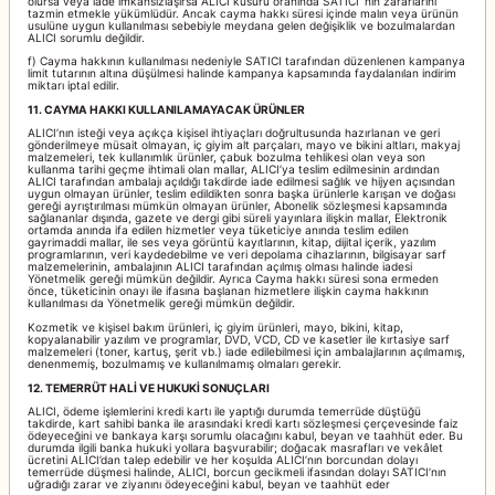
olursa veya iade imkânsızlaşırsa ALICI kusuru oranında SATICI’ nın zararlarını
tazmin etmekle yükümlüdür. Ancak cayma hakkı süresi içinde malın veya ürünün
usulüne uygun kullanılması sebebiyle meydana gelen değişiklik ve bozulmalardan
ALICI sorumlu değildir.
f) Cayma hakkının kullanılması nedeniyle SATICI tarafından düzenlenen kampanya
limit tutarının altına düşülmesi halinde kampanya kapsamında faydalanılan indirim
miktarı iptal edilir.
11. CAYMA HAKKI KULLANILAMAYACAK ÜRÜNLER
ALICI’nın isteği veya açıkça kişisel ihtiyaçları doğrultusunda hazırlanan ve geri
gönderilmeye müsait olmayan, iç giyim alt parçaları, mayo ve bikini altları, makyaj
malzemeleri, tek kullanımlık ürünler, çabuk bozulma tehlikesi olan veya son
kullanma tarihi geçme ihtimali olan mallar, ALICI’ya teslim edilmesinin ardından
ALICI tarafından ambalajı açıldığı takdirde iade edilmesi sağlık ve hijyen açısından
uygun olmayan ürünler, teslim edildikten sonra başka ürünlerle karışan ve doğası
gereği ayrıştırılması mümkün olmayan ürünler, Abonelik sözleşmesi kapsamında
sağlananlar dışında, gazete ve dergi gibi süreli yayınlara ilişkin mallar, Elektronik
ortamda anında ifa edilen hizmetler veya tüketiciye anında teslim edilen
gayrimaddi mallar, ile ses veya görüntü kayıtlarının, kitap, dijital içerik, yazılım
programlarının, veri kaydedebilme ve veri depolama cihazlarının, bilgisayar sarf
malzemelerinin, ambalajının ALICI tarafından açılmış olması halinde iadesi
Yönetmelik gereği mümkün değildir. Ayrıca Cayma hakkı süresi sona ermeden
önce, tüketicinin onayı ile ifasına başlanan hizmetlere ilişkin cayma hakkının
kullanılması da Yönetmelik gereği mümkün değildir.
Kozmetik ve kişisel bakım ürünleri, iç giyim ürünleri, mayo, bikini, kitap,
kopyalanabilir yazılım ve programlar, DVD, VCD, CD ve kasetler ile kırtasiye sarf
malzemeleri (toner, kartuş, şerit vb.) iade edilebilmesi için ambalajlarının açılmamış,
denenmemiş, bozulmamış ve kullanılmamış olmaları gerekir.
12. TEMERRÜT HALİ VE HUKUKİ SONUÇLARI
ALICI, ödeme işlemlerini kredi kartı ile yaptığı durumda temerrüde düştüğü
takdirde, kart sahibi banka ile arasındaki kredi kartı sözleşmesi çerçevesinde faiz
ödeyeceğini ve bankaya karşı sorumlu olacağını kabul, beyan ve taahhüt eder. Bu
durumda ilgili banka hukuki yollara başvurabilir; doğacak masrafları ve vekâlet
ücretini ALICI’dan talep edebilir ve her koşulda ALICI’nın borcundan dolayı
temerrüde düşmesi halinde, ALICI, borcun gecikmeli ifasından dolayı SATICI’nın
uğradığı zarar ve ziyanını ödeyeceğini kabul, beyan ve taahhüt eder