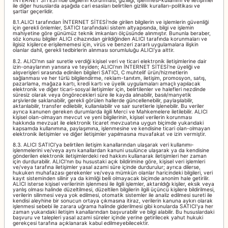
ile diğer hususlarda aşağıda cari esasları belirtilen gizlilik kuralları-politikası ve
şartlar geçerlidir.
8.1.ALICI tarafından İNTERNET SİTESİ'nde girilen bilgilerin ve işlemlerin güvenliği
için gerekli önlemler, SATICI tarafındaki sistem altyapısında, bilgi ve işlemin
mahiyetine göre günümüz teknik imkanları ölçüsünde alınmıştır. Bununla beraber,
söz konusu bilgiler ALICI cihazından girildiğinden ALICI tarafında korunmaları ve
ilgisiz kişilerce erişilememesi için, virüs ve benzeri zararlı uygulamalara ilişkin
olanlar dahil, gerekli tedbirlerin alınması sorumluluğu ALICI'ya aittir.
8.2. ALICI'nın sair suretle verdiği kişisel veri ve ticari elektronik iletişimlerine dair
izin-onaylarının yanısıra ve teyiden; ALICI'nın İNTERNET SİTESİ'ne üyeliği ve
alışverişleri sırasında edinilen bilgileri SATICI, C muhtelif ürün/hizmetlerin
sağlanması ve her türlü bilgilendirme, reklam-tanıtım, iletişim, promosyon, satış,
pazarlama, mağaza kartı, kredi kartı ve üyelik uygulamaları amaçlı yapılacak
elektronik ve diğer ticari-sosyal iletişimler için, belirtilenler ve halefleri nezdinde
süresiz olarak veya öngörecekleri süre ile kayda alınabilir, basılı/manyetik
arşivlerde saklanabilir, gerekli görülen hallerde güncellenebilir, paylaşılabilir,
aktarılabilir, transfer edilebilir, kullanılabilir ve sair suretlerle işlenebilir. Bu veriler
ayrıca kanunen gereken durumlarda ilgili Merci ve Mahkemelere iletilebilir. ALICI
kişisel olan-olmayan mevcut ve yeni bilgilerinin, kişisel verilerin korunması
hakkında mevzuat ile elektronik ticaret mevzuatına uygun biçimde yukarıdaki
kapsamda kullanımına, paylaşımına, işlenmesine ve kendisine ticari olan-olmayan
elektronik iletişimler ve diğer iletişimler yapılmasına muvafakat ve izin vermiştir.
8.3. ALICI SATICI'ya belirtilen iletişim kanallarından ulaşarak veri kullanımı-
işlenmelerini ve/veya aynı kanallardan kanuni usulünce ulaşarak ya da kendisine
gönderilen elektronik iletişimlerdeki red hakkını kullanarak iletişimleri her zaman
için durdurabilir. ALICI'nın bu husustaki açık bildirimine göre, kişisel veri işlemleri
ve/veya tarafına iletişimler yasal azami süre içinde durdurulur; ayrıca dilerse,
hukuken muhafazası gerekenler ve/veya mümkün olanlar haricindeki bilgileri, veri
kayıt sisteminden silinir ya da kimliği belli olmayacak biçimde anonim hale getirilir.
ALICI isterse kişisel verilerinin işlenmesi ile ilgili işlemler, aktarıldığı kişiler, eksik veya
yanlış olması halinde düzeltilmesi, düzeltilen bilgilerin ilgili üçüncü kişilere bildirilmesi,
verilerin silinmesi veya yok edilmesi, otomatik sistemler ile analiz edilmesi sureti ile
kendisi aleyhine bir sonucun ortaya çıkmasına itiraz, verilerin kanuna aykırı olarak
işlenmesi sebebi ile zarara uğrama halinde giderilmesi gibi konularda SATICI'ya her
zaman yukarıdaki iletişim kanallarından başvurabilir ve bilgi alabilir. Bu hususlardaki
başvuru ve talepleri yasal azami süreler içinde yerine getirilecek yahut hukuki
gerekçesi tarafına açıklanarak kabul edilmeyebilecektir.