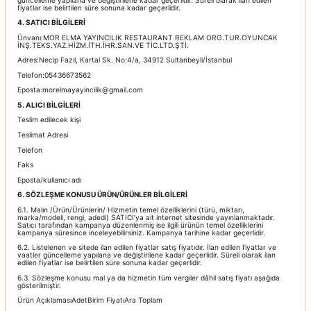
fiyatlar ise belirtilen süre sonuna kadar geçerlidir.
apları
4. SATICI BİLGİLERİ
Ünvanı:MOR ELMA YAYINCILIK RESTAURANT REKLAM ORG.TUR.OYUNCAK
İNŞ.TEKS.YAZ.HİZM.İTH.İHR.SAN.VE TİC.LTD.ŞTİ.
Adres:Necip Fazıl, Kartal Sk. No:4/a, 34912 Sultanbeyli/İstanbul
Telefon:05436673562
Eposta:morelmayayincilik@gmail.com
5. ALICI BİLGİLERİ
Teslim edilecek kişi
Teslimat Adresi
Telefon
Faks
Eposta/kullanıcı adı
6. SÖZLEŞME KONUSU ÜRÜN/ÜRÜNLER BİLGİLERİ
6.1. Malın /Ürün/Ürünlerin/ Hizmetin temel özelliklerini (türü, miktarı,
marka/modeli, rengi, adedi) SATICI’ya ait internet sitesinde yayınlanmaktadır.
Satıcı tarafından kampanya düzenlenmiş ise ilgili ürünün temel özelliklerini
kampanya süresince inceleyebilirsiniz. Kampanya tarihine kadar geçerlidir.
6.2. Listelenen ve sitede ilan edilen fiyatlar satış fiyatıdır. İlan edilen fiyatlar ve
vaatler güncelleme yapılana ve değiştirilene kadar geçerlidir. Süreli olarak ilan
edilen fiyatlar ise belirtilen süre sonuna kadar geçerlidir.
6.3. Sözleşme konusu mal ya da hizmetin tüm vergiler dâhil satış fiyatı aşağıda
gösterilmiştir.
Ürün AçıklamasıAdetBirim FiyatıAra Toplam