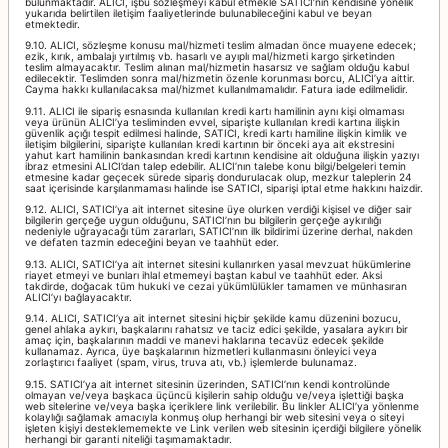
bulunmaktadır. ALICI, işbu sözleşmeyi kabul etmekle SATICI’nın kendisine yönelik
yukarıda belirtilen iletişim faaliyetlerinde bulunabileceğini kabul ve beyan
etmektedir.
9.10. ALICI, sözleşme konusu mal/hizmeti teslim almadan önce muayene edecek;
ezik, kırık, ambalajı yırtılmış vb. hasarlı ve ayıplı mal/hizmeti kargo şirketinden
teslim almayacaktır. Teslim alınan mal/hizmetin hasarsız ve sağlam olduğu kabul
edilecektir. Teslimden sonra mal/hizmetin özenle korunması borcu, ALICI’ya aittir.
Cayma hakkı kullanılacaksa mal/hizmet kullanılmamalıdır. Fatura iade edilmelidir.
9.11. ALICI ile sipariş esnasında kullanılan kredi kartı hamilinin aynı kişi olmaması
veya ürünün ALICI’ya tesliminden evvel, siparişte kullanılan kredi kartına ilişkin
güvenlik açığı tespit edilmesi halinde, SATICI, kredi kartı hamiline ilişkin kimlik ve
iletişim bilgilerini, siparişte kullanılan kredi kartının bir önceki aya ait ekstresini
yahut kart hamilinin bankasından kredi kartının kendisine ait olduğuna ilişkin yazıyı
ibraz etmesini ALICI’dan talep edebilir. ALICI’nın talebe konu bilgi/belgeleri temin
etmesine kadar geçecek sürede sipariş dondurulacak olup, mezkur taleplerin 24
saat içerisinde karşılanmaması halinde ise SATICI, siparişi iptal etme hakkını haizdir.
9.12. ALICI, SATICI’ya ait internet sitesine üye olurken verdiği kişisel ve diğer sair
bilgilerin gerçeğe uygun olduğunu, SATICI’nın bu bilgilerin gerçeğe aykırılığı
nedeniyle uğrayacağı tüm zararları, SATICI’nın ilk bildirimi üzerine derhal, nakden
ve defaten tazmin edeceğini beyan ve taahhüt eder.
9.13. ALICI, SATICI’ya ait internet sitesini kullanırken yasal mevzuat hükümlerine
riayet etmeyi ve bunları ihlal etmemeyi baştan kabul ve taahhüt eder. Aksi
takdirde, doğacak tüm hukuki ve cezai yükümlülükler tamamen ve münhasıran
ALICI’yı bağlayacaktır.
9.14. ALICI, SATICI’ya ait internet sitesini hiçbir şekilde kamu düzenini bozucu,
genel ahlaka aykırı, başkalarını rahatsız ve taciz edici şekilde, yasalara aykırı bir
amaç için, başkalarının maddi ve manevi haklarına tecavüz edecek şekilde
kullanamaz. Ayrıca, üye başkalarının hizmetleri kullanmasını önleyici veya
zorlaştırıcı faaliyet (spam, virus, truva atı, vb.) işlemlerde bulunamaz.
9.15. SATICI’ya ait internet sitesinin üzerinden, SATICI’nın kendi kontrolünde
olmayan ve/veya başkaca üçüncü kişilerin sahip olduğu ve/veya işlettiği başka
web sitelerine ve/veya başka içeriklere link verilebilir. Bu linkler ALICI’ya yönlenme
kolaylığı sağlamak amacıyla konmuş olup herhangi bir web sitesini veya o siteyi
işleten kişiyi desteklememekte ve Link verilen web sitesinin içerdiği bilgilere yönelik
herhangi bir garanti niteliği taşımamaktadır.