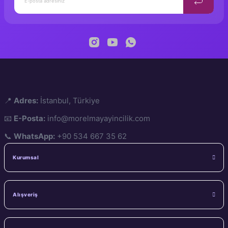
📍
Adres:
İstanbul, Türkiye
📧
E-Posta:
info@morelmayayincilik.com
📞
WhatsApp:
+90 534 667 35 62
Kurumsal
Alışveriş