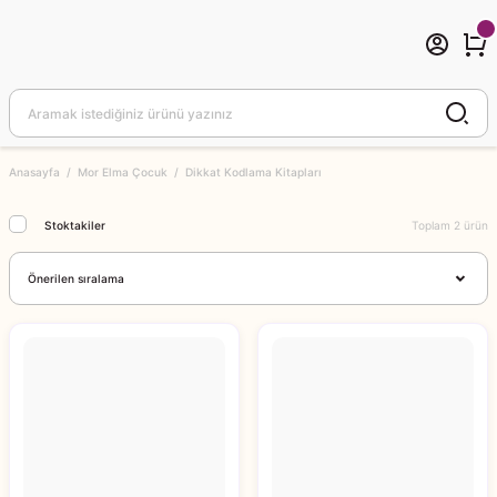
Anasayfa
Mor Elma Çocuk
Dikkat Kodlama Kitapları
Stoktakiler
Toplam 2 ürün