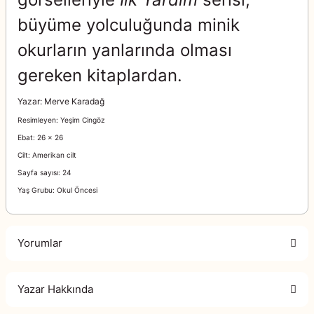
büyüme yolculuğunda minik
okurların yanlarında olması
gereken kitaplardan.
Yazar: Merve Karadağ
Resimleyen: Yeşim Cingöz
Ebat: 26 x 26
Cilt: Amerikan cilt
Sayfa sayısı: 24
Yaş Grubu: Okul Öncesi
Yorumlar
Yazar Hakkında
Bu ürüne ilk yorumu siz yapın!