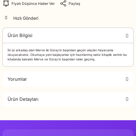
Fiyatı Düşünce Haber Ver
Paylaş
Hızlı Gönderi
Ürün Bilgisi
İki iyi arkadaş olan Merve ile Güray’ın başından geçen olayları heyecanla
okuyacaksınız. Okumaya yeni başlayanlar için hazırlanmış sekiz kitaplık serinin bu
kitabında bakalım Merve ve Güray’ın başından neler geçmiş.
Yorumlar
Ürün Detayları
Bu ürüne ilk yorumu siz yapın!
Murat Yazı
Genel Yayın Yönetmeni
Yorum Yaz
Ercan Din
Çizer