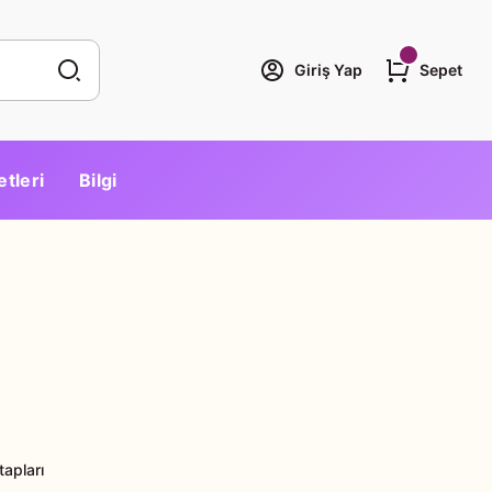
Giriş Yap
Sepet
etleri
Bilgi
tapları