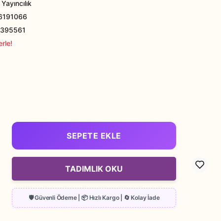
Yayıncılık
6191066
395561
rle!
SEPETE EKLE
TADIMLIK OKU