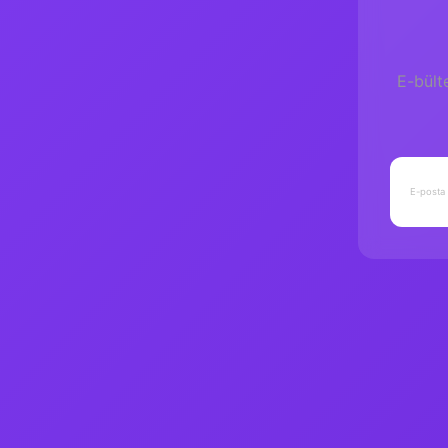
E-bült