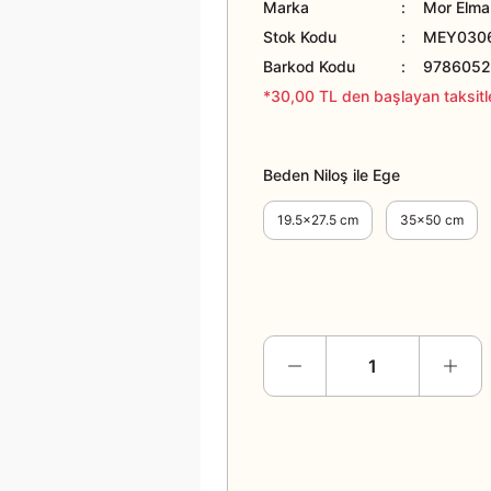
Marka
Mor Elma 
Stok Kodu
MEY030
Barkod Kodu
9786052
*30,00 TL den başlayan taksitle
Beden Niloş ile Ege
19.5x27.5 cm
35x50 cm