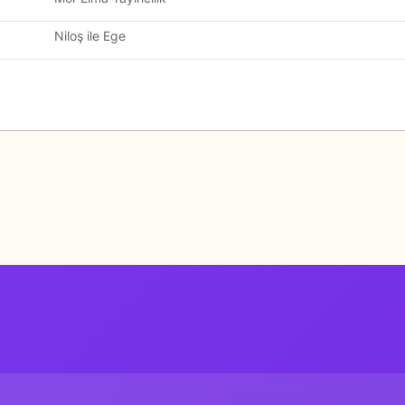
Niloş ile Ege
Bu ürüne ilk yorumu siz yapın!
Yorum Yaz