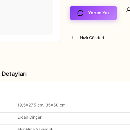
Yorum Yaz
Hızlı Gönderi
 Detayları
19,5×27,5 cm, 35×50 cm
Ercan Dinçer
Mor Elma Yayıncılık