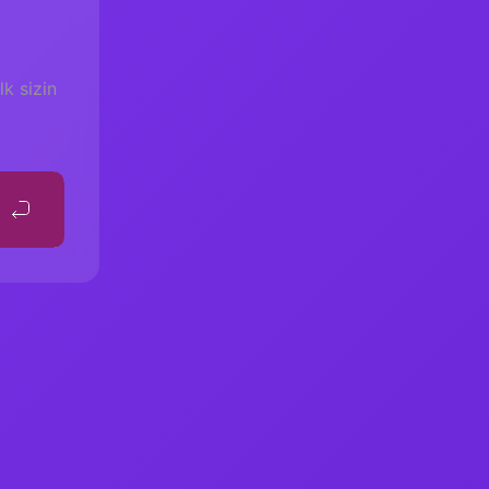
k sizin