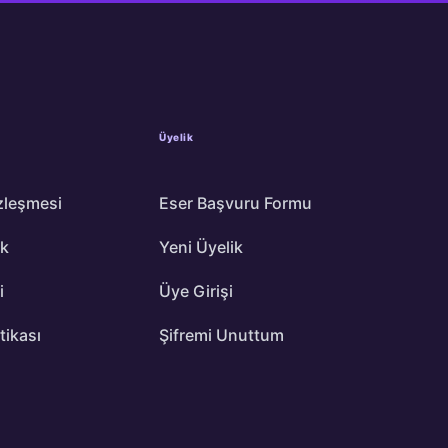
Üyelik
zleşmesi
Eser Başvuru Formu
ik
Yeni Üyelik
i
Üye Girişi
itikası
Şifremi Unuttum