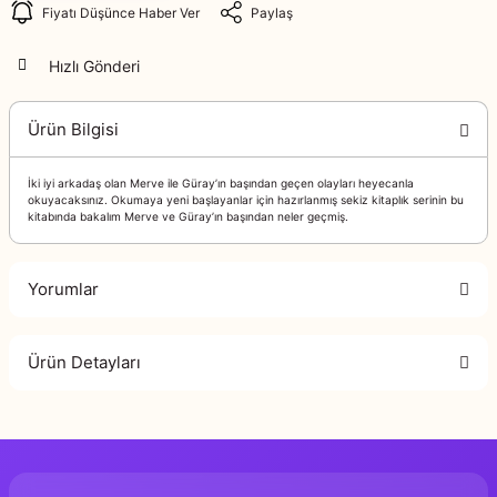
Fiyatı Düşünce Haber Ver
Paylaş
Hızlı Gönderi
Ürün Bilgisi
İki iyi arkadaş olan Merve ile Güray’ın başından geçen olayları heyecanla
okuyacaksınız. Okumaya yeni başlayanlar için hazırlanmış sekiz kitaplık serinin bu
kitabında bakalım Merve ve Güray’ın başından neler geçmiş.
Yorumlar
Ürün Detayları
Bu ürüne ilk yorumu siz yapın!
Murat Yaz
Genel Yayın Yönetmeni
Yorum Yaz
Zarife Üsp
Editör