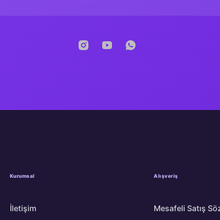
İki İyi Arkadaş
Kurumsal
Alışveriş
İletişim
Mesafeli Satış Sö