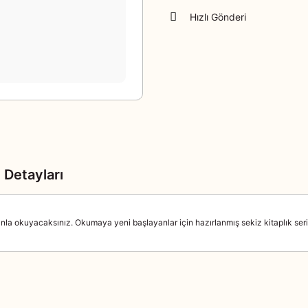
Hızlı Gönderi
 Detayları
anla okuyacaksınız. Okumaya yeni başlayanlar için hazırlanmış sekiz kitaplık se
Murat Yazıcı
etmeni
Bu ürüne ilk yorumu siz yapın!