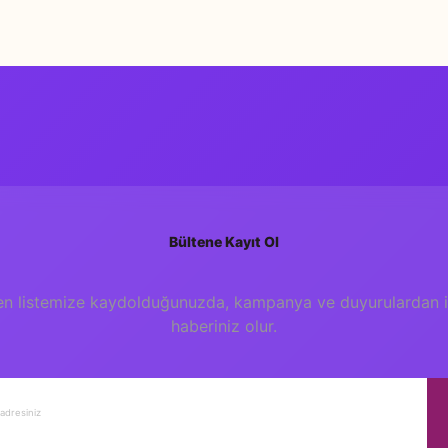
Ercan Dinçer
Zarife Üspolat Yazıcı
Yorum Yaz
9786059290593
6, 7
1. Baskı, 2017, İstanbul
21 x 20,5 cm
Bültene Kayıt Ol
16
en listemize kaydolduğunuzda, kampanya ve duyurulardan il
İnce Cilt
haberiniz olur.
70 gr.
Ercan Dinçer
Mor Elma Yayıncılık