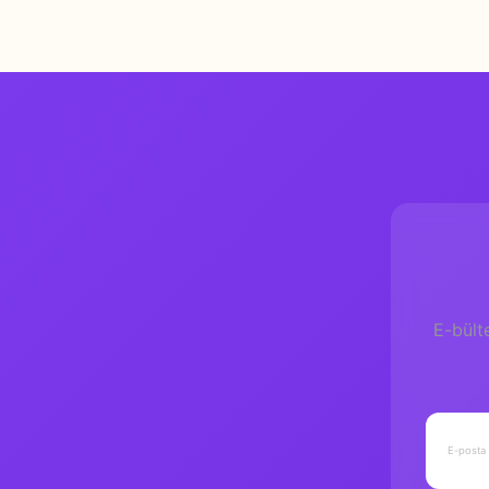
Çizer
Editör
ISBN
Yaş
Baskı
Ölçü
Sayfa
E-bült
Kapak
Gramaj
Yazar
Yayıncı