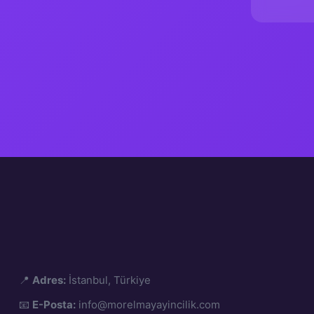
Seriler
📍
Adres:
İstanbul, Türkiye
📧
E-Posta:
info@morelmayayincilik.com