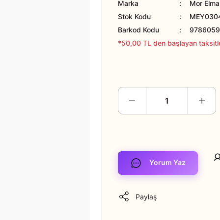
Marka
Mor Elma 
Stok Kodu
MEY030
Barkod Kodu
978605
*50,00 TL den başlayan taksitle
Yorum Yaz
Paylaş