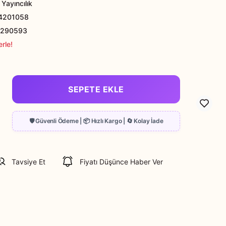
Yayıncılık
4201058
9290593
rle!
SEPETE EKLE
Tavsiye Et
Fiyatı Düşünce Haber Ver