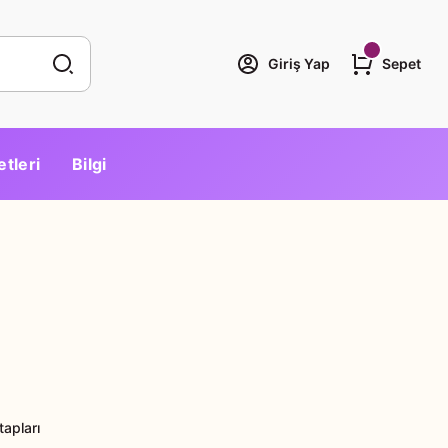
Giriş Yap
Sepet
etleri
Bilgi
tapları