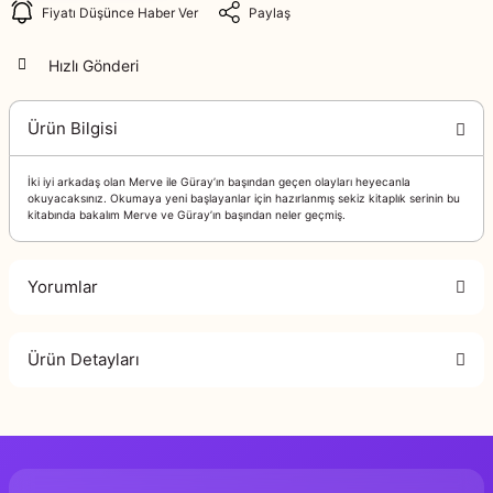
Fiyatı Düşünce Haber Ver
Paylaş
Hızlı Gönderi
Ürün Bilgisi
İki iyi arkadaş olan Merve ile Güray’ın başından geçen olayları heyecanla
okuyacaksınız. Okumaya yeni başlayanlar için hazırlanmış sekiz kitaplık serinin bu
kitabında bakalım Merve ve Güray’ın başından neler geçmiş.
Yorumlar
Ürün Detayları
Bu ürüne ilk yorumu siz yapın!
Murat Yazı
Genel Yayın Yönetmeni
Yorum Yaz
Ercan Din
Çizer