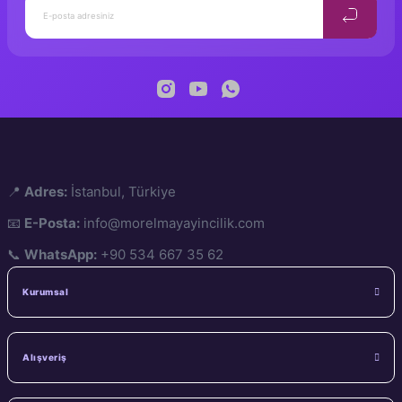
📍
Adres:
İstanbul, Türkiye
📧
E-Posta:
info@morelmayayincilik.com
📞
WhatsApp:
+90 534 667 35 62
BİLİŞSEL BECERİ GELİŞTİRİCİ HİKAYELER 1
Kurumsal
500,00 TL
Tükendi
Alışveriş