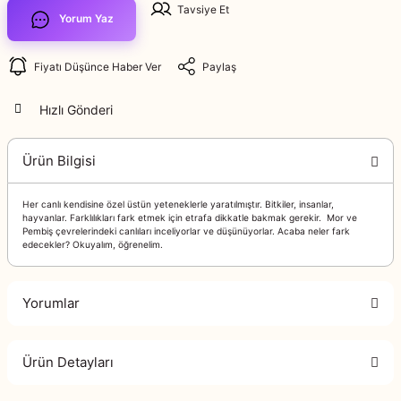
Tavsiye Et
Yorum Yaz
Fiyatı Düşünce Haber Ver
Paylaş
Hızlı Gönderi
Ürün Bilgisi
Her canlı kendisine özel üstün yeteneklerle yaratılmıştır. Bitkiler, insanlar,
hayvanlar. Farklılıkları fark etmek için etrafa dikkatle bakmak gerekir. Mor ve
Pembiş çevrelerindeki canlıları inceliyorlar ve düşünüyorlar. Acaba neler fark
edecekler? Okuyalım, öğrenelim.
Yorumlar
Ürün Detayları
Bu ürüne ilk yorumu siz yapın!