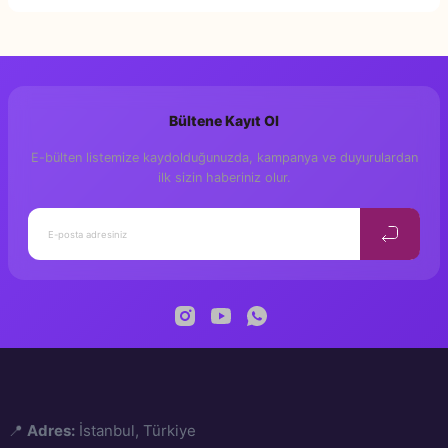
Bu ürüne ilk yorumu siz yapın!
Yorum Yaz
Bültene Kayıt Ol
E-bülten listemize kaydolduğunuzda, kampanya ve duyurulardan
ilk sizin haberiniz olur.
📍
Adres:
İstanbul, Türkiye