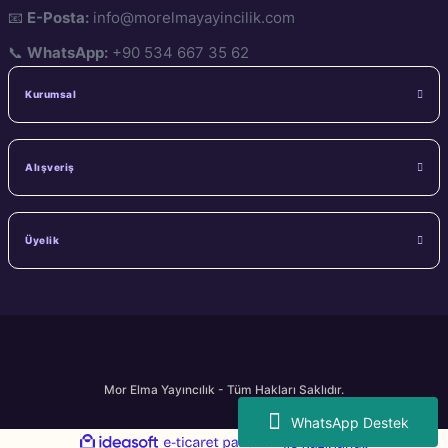
📧
E-Posta:
info@morelmayayincilik.com
📞
WhatsApp:
+90 534 667 35 62
Kurumsal
Alışveriş
Üyelik
Mor Elma Yayıncılık - Tüm Hakları Saklıdır.
WhatsApp Destek
ideasoft
ile
e-