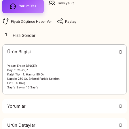
Tavsiye Et
Yorum Yaz
Fiyatı Düşünce Haber Ver
Paylaş
Hızlı Gönderi
Ürün Bilgisi
Yazar: Ercan DİNÇER
Boyut: 21*29,7
Kağıt Tipi : 1. Hamur 80 Gr.
Kapak: 250 Gr. Bristrol Parlak Selefon
Cilt : Tel Dikiş
Sayfa Sayısı: 16 Sayfa
Yorumlar
Ürün Detayları