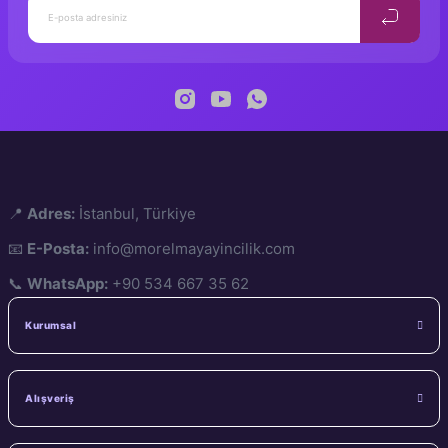
Toprağın Renkleri
650,00 TL
Tükendi
📍
Adres:
İstanbul, Türkiye
📧
E-Posta:
info@morelmayayincilik.com
📞
WhatsApp:
+90 534 667 35 62
Kurumsal
Alışveriş