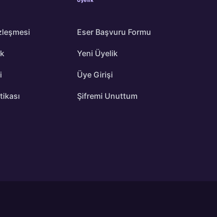
zleşmesi
Eser Başvuru Formu
ik
Yeni Üyelik
i
Üye Girişi
itikası
Şifremi Unuttum