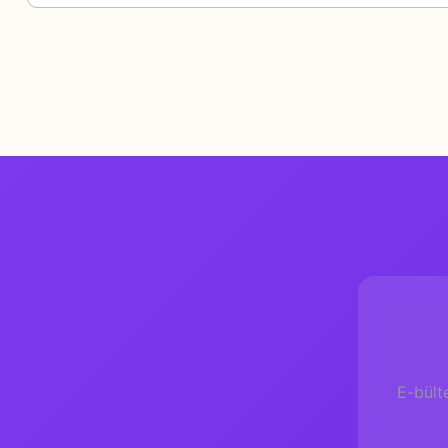
E-bült