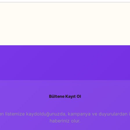
Bu ürüne ilk yorumu siz yapın!
Yorum Yaz
Bültene Kayıt Ol
en listemize kaydolduğunuzda, kampanya ve duyurulardan il
haberiniz olur.