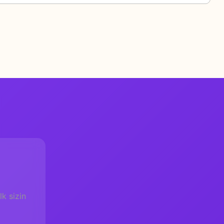
k sizin