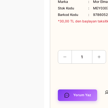
Marka
Mor Elma 
Stok Kodu
MEY0307
Barkod Kodu
9786052
*30,00 TL den başlayan taksitle
Yorum Yaz