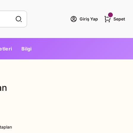
Giriş Yap
Sepet
etleri
Bilgi
an
tapları