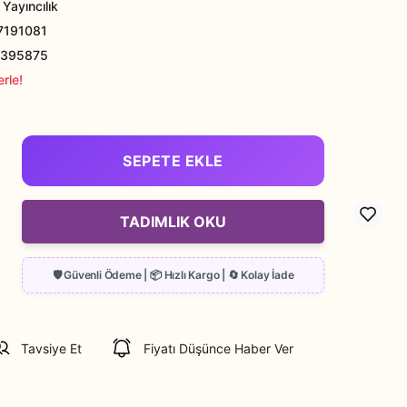
Yayıncılık
191081
395875
rle!
SEPETE EKLE
TADIMLIK OKU
Tavsiye Et
Fiyatı Düşünce Haber Ver