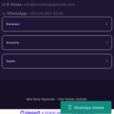
📧
E-Posta:
info@morelmayayincilik.com
📞
WhatsApp:
+90 534 667 35 62
Kurumsal
Alışveriş
Üyelik
Mor Elma Yayıncılık - Tüm Hakları Saklıdır.
WhatsApp Destek
ideasoft
ile
e-