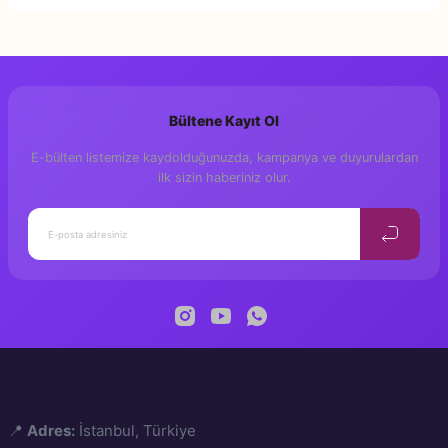
Bu ürüne ilk yorumu siz yapın!
Yorum Yaz
Bültene Kayıt Ol
E-bülten listemize kaydolduğunuzda, kampanya ve duyurulardan
ilk sizin haberiniz olur.
📍
Adres:
İstanbul, Türkiye