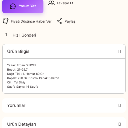
Tavsiye Et
Yorum Yaz
Fiyatı Düşünce Haber Ver
Paylaş
Hızlı Gönderi
Ürün Bilgisi
Yazar: Ercan DİNÇER
Boyut: 21*29,7
Kağıt Tipi : 1. Hamur 80 Gr.
Kapak: 250 Gr. Bristrol Parlak Selefon
Cilt : Tel Dikiş
Sayfa Sayısı: 16 Sayfa
Yorumlar
Ürün Detayları