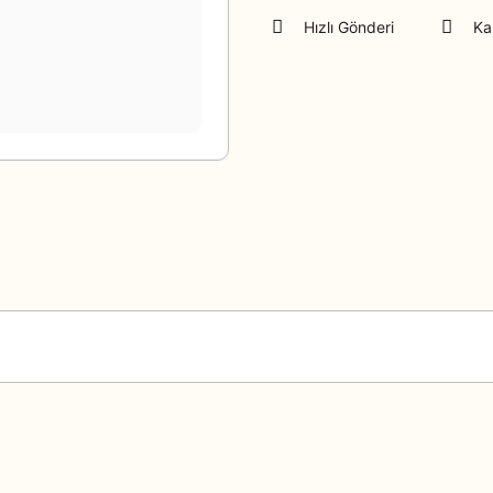
Hızlı Gönderi
Ka
Bu ürüne ilk yorumu siz yapın!