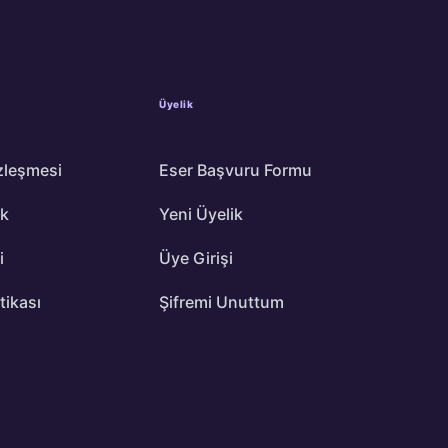
Üyelik
zleşmesi
Eser Başvuru Formu
ik
Yeni Üyelik
i
Üye Girişi
itikası
Şifremi Unuttum