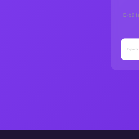
E-bült
BİLİŞSEL BECERİ GELİŞTİRİCİ HİKAYELER 1
500,00 TL
Tükendi