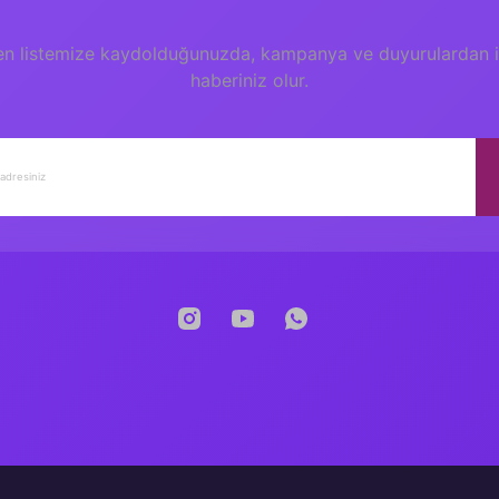
en listemize kaydolduğunuzda, kampanya ve duyurulardan il
haberiniz olur.
P
BİLİŞSEL BECERİ GELİŞTİRİCİ HİKAYELER 2
4
500,00 TL
Tükendi