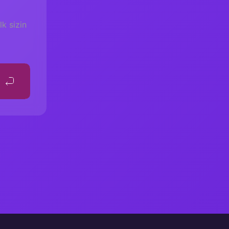
k sizin
ROBLEM ÇÖZME BECERİSİ HİKAYELERİ 1
00,00 TL
Tükendi