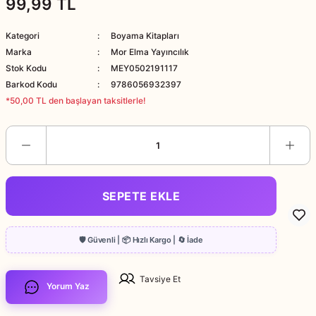
99,99 TL
Kategori
Boyama Kitapları
Marka
Mor Elma Yayıncılık
Stok Kodu
MEY0502191117
Barkod Kodu
9786056932397
*50,00 TL den başlayan taksitlerle!
SEPETE EKLE
Tavsiye Et
Yorum Yaz