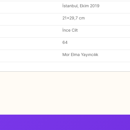
İstanbul, Ekim 2019
21×29,7 cm
İnce Cilt
64
Mor Elma Yayıncılık
Bu ürüne ilk yorumu siz yapın!
Yorum Yaz