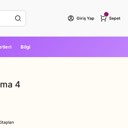
Giriş Yap
Sepet
etleri
Bilgi
ama 4
tapları