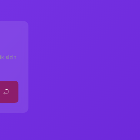
k sizin