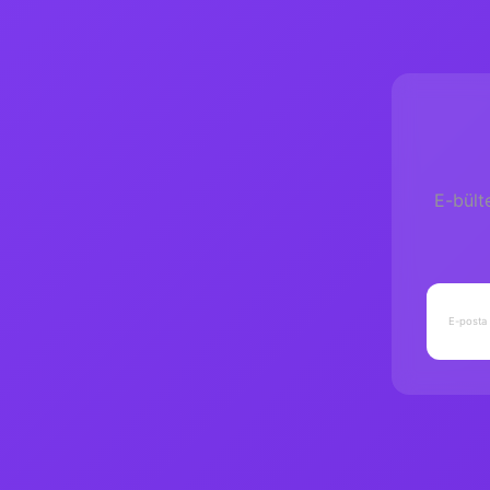
E-bült