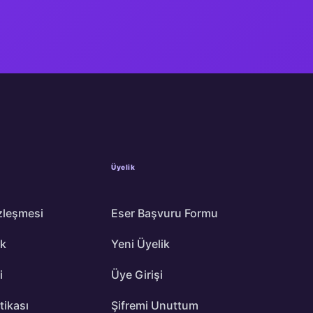
Üyelik
zleşmesi
Eser Başvuru Formu
ik
Yeni Üyelik
i
Üye Girişi
itikası
Şifremi Unuttum