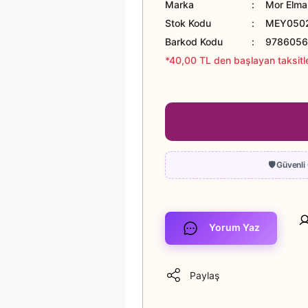
Marka
Mor Elma 
Stok Kodu
MEY0502
Barkod Kodu
9786056
*40,00 TL den başlayan taksitle
Yorum Yaz
Paylaş