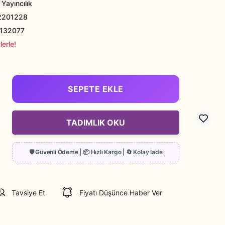
Yayıncılık
2201228
132077
erle!
SEPETE EKLE
TADIMLIK OKU
Tavsiye Et
Fiyatı Düşünce Haber Ver