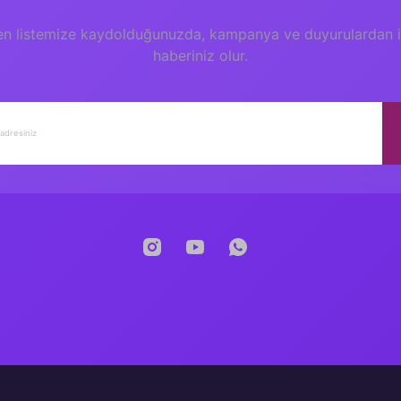
en listemize kaydolduğunuzda, kampanya ve duyurulardan il
haberiniz olur.