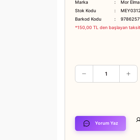
Marka
Mor Elma 
Stok Kodu
MEY031
Barkod Kodu
9786257
*150,00 TL den başlayan taksitl
Yorum Yaz