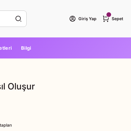
Giriş Yap
Sepet
etleri
Bilgi
ıl Oluşur
tapları