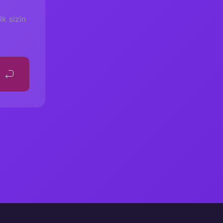
k sizin