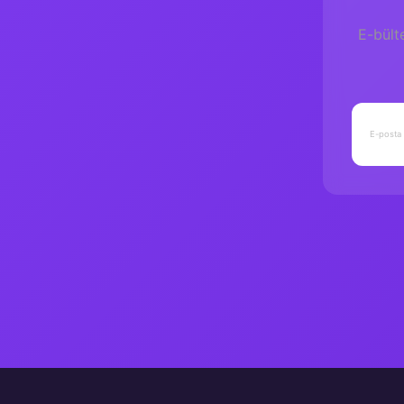
Seriler
E-bült