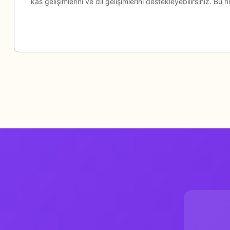
kas gelişimlerini ve dil gelişimlerini destekleyebilirsiniz. Bu
Genel Yayın Yön
Hazırlayan
Editör
Grafik Tasarım
Yaş
Yazar
Yayıncı