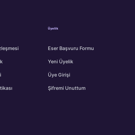
Üyelik
zleşmesi
Eser Başvuru Formu
ik
Yeni Üyelik
i
Üye Girişi
itikası
Şifremi Unuttum