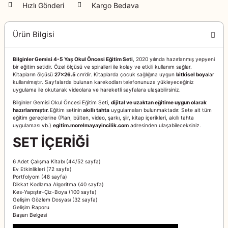
Hızlı Gönderi
Kargo Bedava
Ürün Bilgisi
Bilginler Gemisi 4-5 Yaş Okul Öncesi Eğitim Seti
, 2020 yılında hazırlanmış yepyeni
bir eğitim setidir. Özel ölçüsü ve spiralleri ile kolay ve etkili kullanım sağlar.
Kitapların ölçüsü
27x26.5
cm’dir. Kitaplarda çocuk sağlığına uygun
bitkisel boya
lar
kullanılmıştır. Sayfalarda bulunan karekodları telefonunuza yükleyeceğiniz
uygulama ile okutarak videolara ve hareketli sayfalara ulaşabilirsiniz.
Bilginler Gemisi Okul Öncesi Eğitim Seti,
dijital ve uzaktan eğitime uygun olarak
hazırlanmıştır.
Eğitim setinin
akıllı tahta
uygulamaları bulunmaktadır. Sete ait tüm
eğitim gereçlerine (Plan, bülten, video, şarkı, şiir, kitap içerikleri, akıllı tahta
uygulaması vb.)
egitim.morelmayayincilik.com
adresinden ulaşabileceksiniz.
SET İÇERİĞİ
6 Adet Çalışma Kitabı (44/52 sayfa)
Ev Etkinlikleri (72 sayfa)
Portfolyom (48 sayfa)
Dikkat Kodlama Algoritma (40 sayfa)
Kes-Yapıştır-Çiz-Boya (100 sayfa)
Gelişim Gözlem Dosyası (32 sayfa)
Gelişim Raporu
Başarı Belgesi