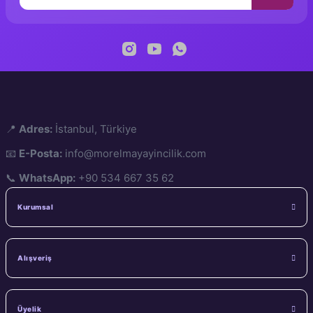
Baskı
📍
Adres:
İstanbul, Türkiye
📧
E-Posta:
info@morelmayayincilik.com
📞
WhatsApp:
+90 534 667 35 62
Kurumsal
Alışveriş
Üyelik