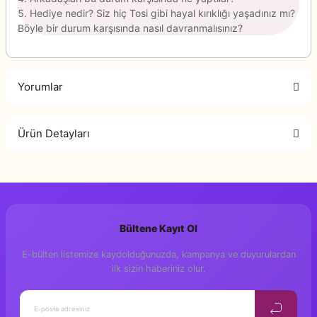
Hediye nedir? Siz hiç Tosi gibi hayal kırıklığı yaşadınız mı?
Böyle bir durum karşısında nasıl davranmalısınız?
Yorumlar
Ürün Detayları
Bu ürüne ilk yorumu siz yapın!
Basım Tarihi
: 2016
Yorum Yaz
Isbn
: 978-605-9290-48-7
Tür
: Okul Öncesi
Bültene Kayıt Ol
Boyut
: 24*34
E-bülten listemize kaydolduğunuzda, kampanya ve duyurulardan
Sayfa
: 12
ilk sizin haberiniz olur.
Kâğıt
: Kuşe Kağıt
Kapak Türü
: Bristol 230 gr