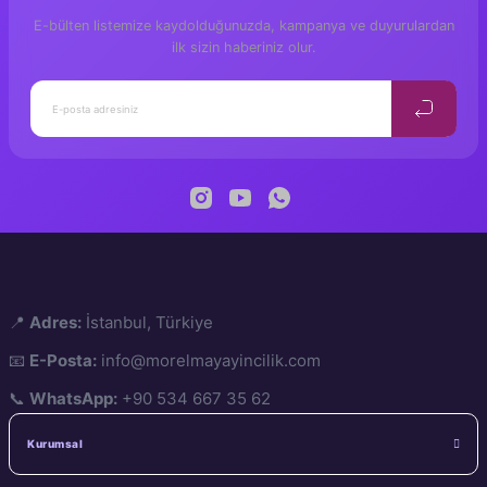
E-bülten listemize kaydolduğunuzda, kampanya ve duyurulardan
ilk sizin haberiniz olur.
📍
Adres:
İstanbul, Türkiye
📧
E-Posta:
info@morelmayayincilik.com
📞
WhatsApp:
+90 534 667 35 62
Kurumsal