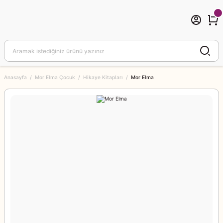
Anasayfa
Mor Elma Çocuk
Hikaye Kitapları
Mor Elma