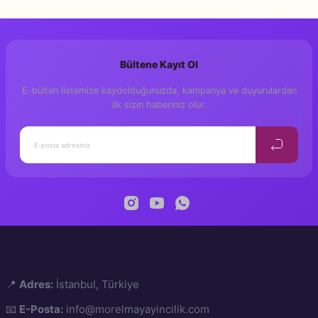
Bu ürüne ilk yorumu siz yapın!
Bültene Kayıt Ol
Yorum Yaz
E-bülten listemize kaydolduğunuzda, kampanya ve duyurulardan
ilk sizin haberiniz olur.
📍
Adres:
İstanbul, Türkiye
📧
E-Posta:
info@morelmayayincilik.com