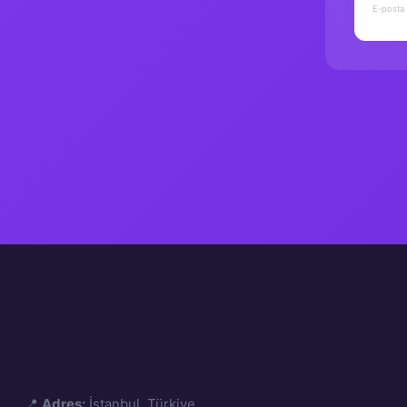
📍
Adres:
İstanbul, Türkiye