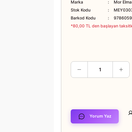
Marka
Mor Elma 
Stok Kodu
MEY030
Barkod Kodu
978605
*80,00 TL den başlayan taksitle
Yorum Yaz