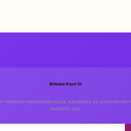
Bu ürüne ilk yorumu siz yapın!
Yorum Yaz
Bültene Kayıt Ol
en listemize kaydolduğunuzda, kampanya ve duyurulardan il
haberiniz olur.