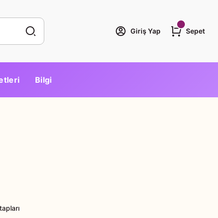
Giriş Yap
Sepet
etleri
Bilgi
tapları