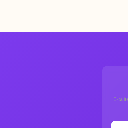
E-bült