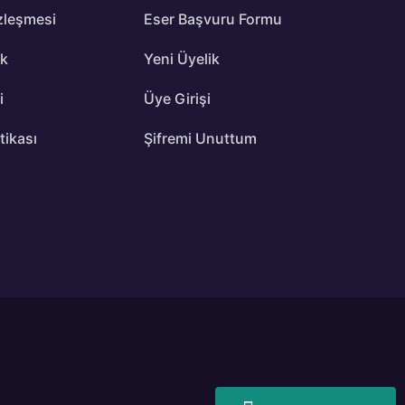
zleşmesi
Eser Başvuru Formu
ik
Yeni Üyelik
i
Üye Girişi
itikası
Şifremi Unuttum