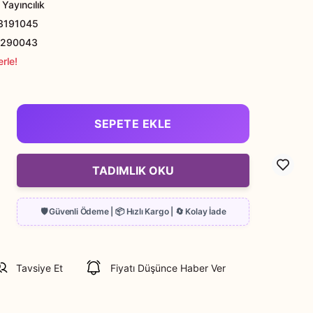
Yayıncılık
3191045
9290043
rle!
SEPETE EKLE
TADIMLIK OKU
Tavsiye Et
Fiyatı Düşünce Haber Ver