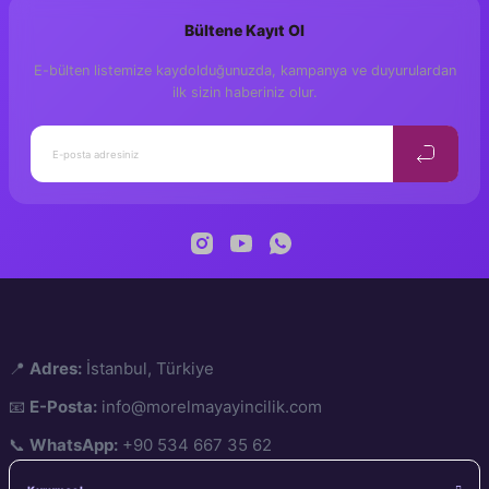
Bültene Kayıt Ol
Yorum Yaz
E-bülten listemize kaydolduğunuzda, kampanya ve duyurulardan
ilk sizin haberiniz olur.
📍
Adres:
İstanbul, Türkiye
📧
E-Posta:
info@morelmayayincilik.com
📞
WhatsApp:
+90 534 667 35 62