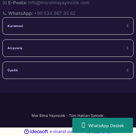
📧
E-Posta:
info@morelmayayincilik.com
📞
WhatsApp:
+90 534 667 35 62
Kurumsal
Alışveriş
Üyelik
Mor Elma Yayıncılık - Tüm Hakları Saklıdır.
WhatsApp Destek
ideasoft
ile
e-
hazırlandı.