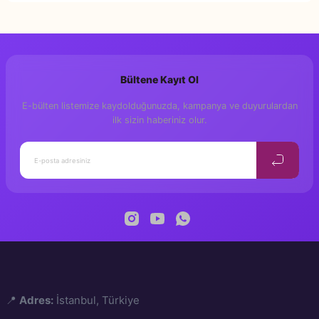
Bu ürüne ilk yorumu siz yapın!
Bültene Kayıt Ol
Yorum Yaz
E-bülten listemize kaydolduğunuzda, kampanya ve duyurulardan
ilk sizin haberiniz olur.
📍
Adres:
İstanbul, Türkiye