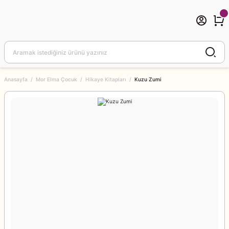
Anasayfa
Mor Elma Çocuk
Hikaye Kitapları
Kuzu Zumi