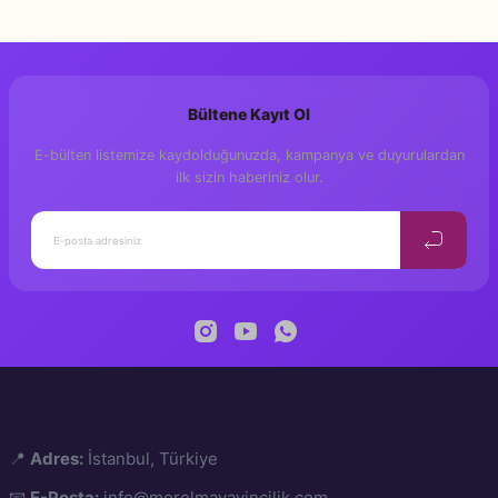
Bu ürüne ilk yorumu siz yapın!
Bültene Kayıt Ol
Yorum Yaz
E-bülten listemize kaydolduğunuzda, kampanya ve duyurulardan
ilk sizin haberiniz olur.
📍
Adres:
İstanbul, Türkiye
📧
E-Posta:
info@morelmayayincilik.com