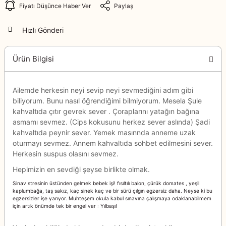
Fiyatı Düşünce Haber Ver
Paylaş
Hızlı Gönderi
Ürün Bilgisi
Ailemde herkesin neyi sevip neyi sevmediğini adım gibi
biliyorum. Bunu nasıl öğrendiğimi bilmiyorum. Mesela Şule
kahvaltıda çıtır gevrek sever . Çoraplarını yatağın bağına
asmamı sevmez. (Cips kokusunu herkez sever aslında) Şadi
kahvaltıda peynir sever. Yemek masınnda anneme uzak
oturmayı sevmez. Annem kahvaltıda sohbet edilmesini sever.
Herkesin suspus olasını sevmez.
Hepimizin en sevdiği şeyse birlikte olmak.
Sinav stresinin üstünden gelmek bebek işi! fısıltılı balon, çürük domates , yeşil
kaplumbağa, taş sakız, kaç sinek kaç ve bir sürü çılgın egzersiz daha. Neyse ki bu
egzersizler işe yarıyor. Muhteşem okula kabul sınavına çalışmaya odaklanabilmem
için artık önümde tek bir engel var : Yılbaşı!