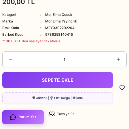
200,00 TL
Kategori
Mor Elma Çocuk
Marka
Mor Elma Yayıncılık
Stok Kodu
MEY0302202204
Barkod Kodu
9786258140415
*100,00 TL den başlayan taksitlerle!
SEPETE EKLE
Tavsiye Et
Yorum Yaz