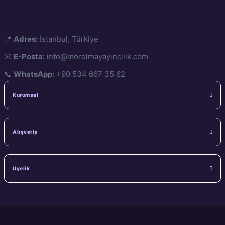
📍
Adres:
İstanbul, Türkiye
📧
E-Posta:
info@morelmayayincilik.com
📞
WhatsApp:
+90 534 667 35 62
Kurumsal
Alışveriş
Üyelik