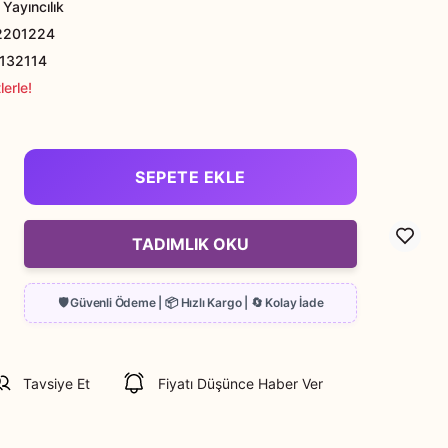
Yayıncılık
2201224
132114
erle!
SEPETE EKLE
TADIMLIK OKU
Tavsiye Et
Fiyatı Düşünce Haber Ver