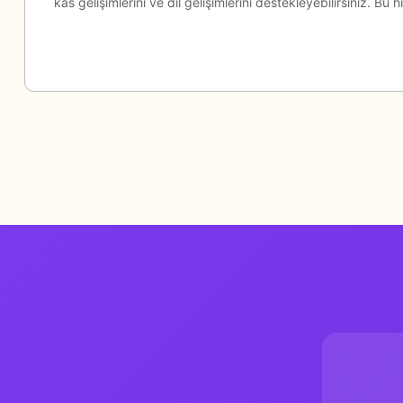
kas gelişimlerini ve dil gelişimlerini destekleyebilirsiniz. Bu
Genel Yayın Yön
Hazırlayan
Editör
Grafik Tasarım
Yaş
Yazar
Yayıncı