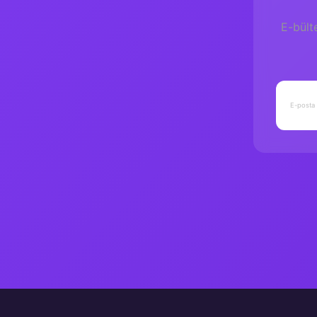
Seriler
E-bült