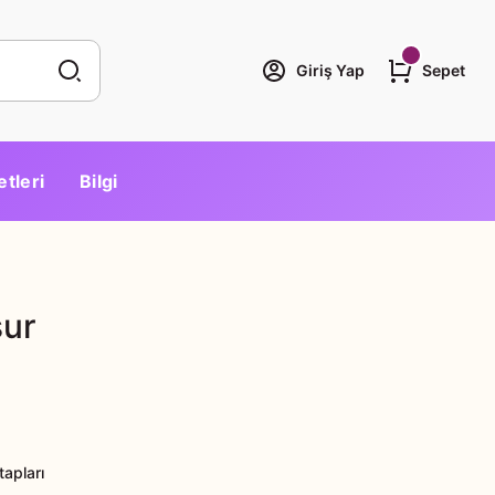
Giriş Yap
Sepet
etleri
Bilgi
şur
tapları