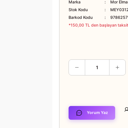
Marka
Mor Elma 
Stok Kodu
MEY031
Barkod Kodu
9786257
*150,00 TL den başlayan taksitl
Yorum Yaz