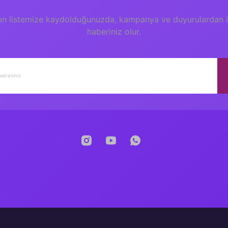
en listemize kaydolduğunuzda, kampanya ve duyurulardan il
haberiniz olur.