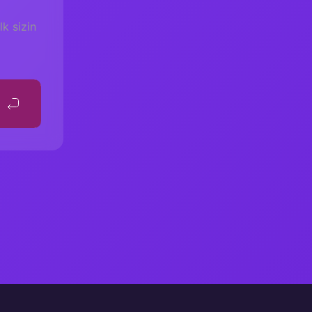
k sizin