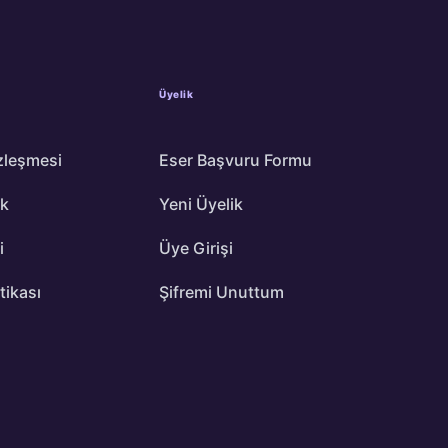
Üyelik
zleşmesi
Eser Başvuru Formu
ik
Yeni Üyelik
i
Üye Girişi
itikası
Şifremi Unuttum