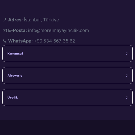
📍
Adres:
İstanbul, Türkiye
📧
E-Posta:
info@morelmayayincilik.com
📞
WhatsApp:
+90 534 667 35 62
Kurumsal
Alışveriş
Üyelik