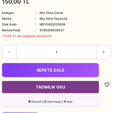
150,00 TL
Kategori
Mor Elma Çocuk
Marka
Mor Elma Yayıncılık
Stok Kodu
MEY0905235099
Barkod Kodu
9786256625037
*75,00 TL den başlayan taksitlerle!
SEPETE EKLE
TADIMLIK OKU