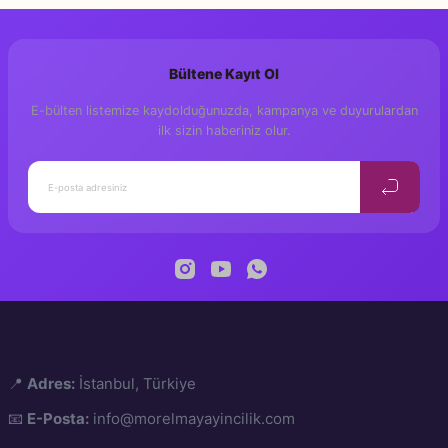
Bu ürüne ilk yorumu siz yapın!
Bültene Kayıt Ol
Yorum Yaz
E-bülten listemize kaydolduğunuzda, kampanya ve duyurulardan
ilk sizin haberiniz olur.
📍
Adres:
İstanbul, Türkiye
📧
E-Posta:
info@morelmayayincilik.com