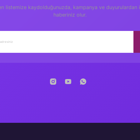
en listemize kaydolduğunuzda, kampanya ve duyurulardan il
haberiniz olur.