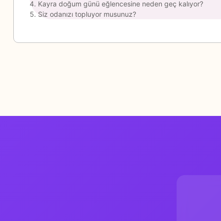
Kayra doğum günü eğlencesine neden geç kalıyor?
Siz odanızı topluyor musunuz?
Basım Tarihi
: 2016
Isbn
: 978-605-9290-45-6
Tür
: Okul Öncesi
Boyut
: 24*34
Sayfa
: 12
Kâğıt
: Kuşe Kağıt
Kapak Türü
: Bristol 230 gr
Baskı:
1. Baskı