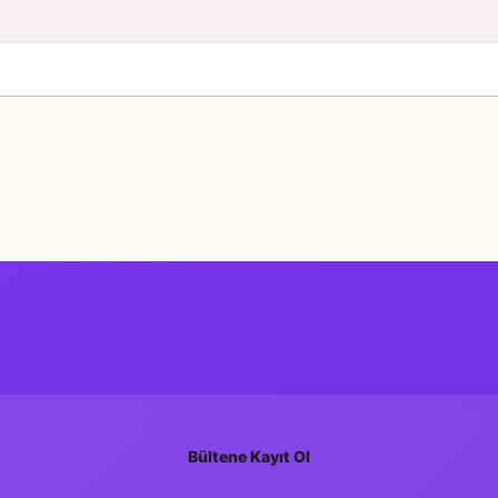
Bu ürüne ilk yorumu siz yapın!
Yorum Yaz
Bültene Kayıt Ol