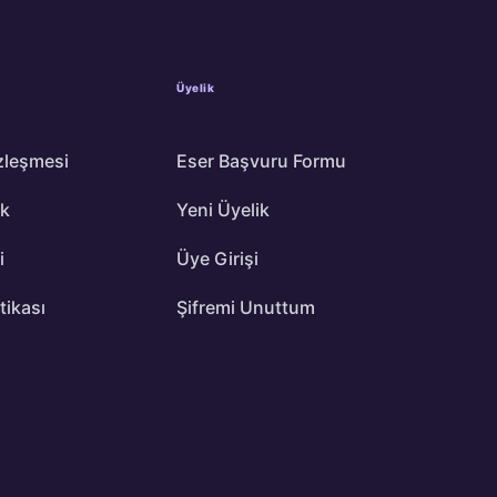
Üyelik
zleşmesi
Eser Başvuru Formu
ik
Yeni Üyelik
i
Üye Girişi
itikası
Şifremi Unuttum