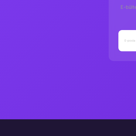
E-bült