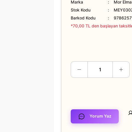
Marka
Mor Elma 
Stok Kodu
MEY030
Barkod Kodu
9786257
*70,00 TL den başlayan taksitle
Yorum Yaz