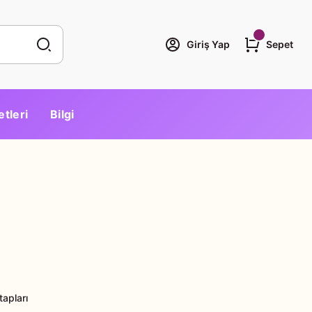
Giriş Yap
Sepet
etleri
Bilgi
tapları