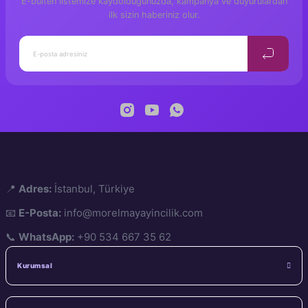
E-bülten listemize kaydolduğunuzda, kampanya ve duyurulardan
ilk sizin haberiniz olur.
📍
Adres:
İstanbul, Türkiye
📧
E-Posta:
info@morelmayayincilik.com
📞
WhatsApp:
+90 534 667 35 62
Kurumsal