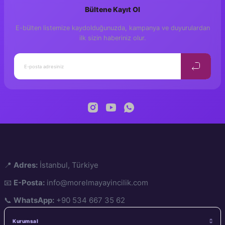
Bültene Kayıt Ol
Yorum Yaz
E-bülten listemize kaydolduğunuzda, kampanya ve duyurulardan
ilk sizin haberiniz olur.
📍
Adres:
İstanbul, Türkiye
📧
E-Posta:
info@morelmayayincilik.com
📞
WhatsApp:
+90 534 667 35 62
Kurumsal