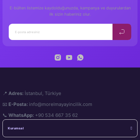
Editör
E-bülten listemize kaydolduğunuzda, kampanya ve duyurulardan
Damla Abdik Tan,
Grafik Tasarım
ilk sizin haberiniz olur.
3-4, 4-5, 5-6
Yaş
Zarife Üspolat Yaz
Yazar
Mor Elma Yayıncıl
Yayıncı
Oluşum Hikâyeler
Seriler
📍
Adres:
İstanbul, Türkiye
📧
E-Posta:
info@morelmayayincilik.com
📞
WhatsApp:
+90 534 667 35 62
Kurumsal