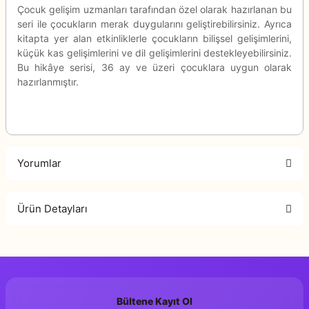
Çocuk gelişim uzmanları tarafından özel olarak hazırlanan bu
seri ile çocukların merak duygularını geliştirebilirsiniz. Ayrıca
kitapta yer alan etkinliklerle çocukların bilişsel gelişimlerini,
küçük kas gelişimlerini ve dil gelişimlerini destekleyebilirsiniz.
Bu hikâye serisi, 36 ay ve üzeri çocuklara uygun olarak
hazırlanmıştır.
Yorumlar
Ürün Detayları
Bu ürüne ilk yorumu siz yapın!
Murat Yazıcı
Genel Yayın Yönetmeni
Yorum Yaz
Zarife Üspolat Yaz
Hazırlayan
Bültene Kayıt Ol
Y. Canberk Tan