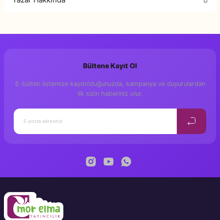
Bu ürüne ilk yorumu siz yapın!
Yorum Yaz
Bültene Kayıt Ol
E-bülten listemize kaydolduğunuzda, kampanya ve duyurulardan
ilk sizin haberiniz olur.
Nurcan Yıldız Eren
1986 Eskişehir doğumlu Nurcan Yıldız Eren, Gazi Üniversitesi Çocuk Gelişimi
ve Eğitimi bölümünden mezun olmuştur. Yazın hayatına üniversite yıllarında
aldığı hikâye ödülüyle adım atan yazar, özellikle 2004 yılından bu yana
sürdürdüğü manzum hikâye çalışmalarıyla tanınmaktadır. Şiirsel anlatım ve ritmi
eserlerinin merkezine koyan Eren, metinlerini kendi çizgileriyle
bütünleştirmek amacıyla resim eğitimleri de almıştır. Halen Bursa’da
öğretmenlik görevini sürdüren, evli ve iki çocuk annesi yazar, pedagojik
birikimini çocuk edebiyatının estetik değerleriyle birleştirmeye devam
etmektedir.