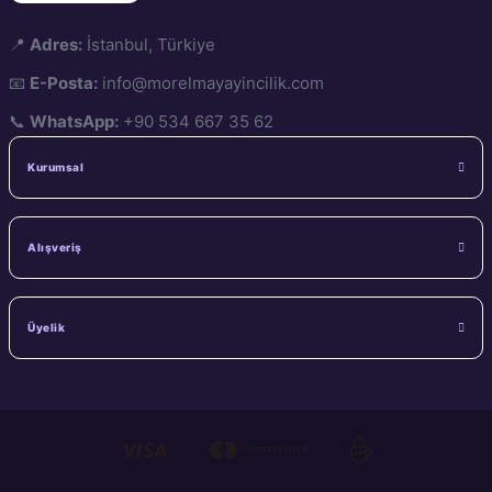
📍
Adres:
İstanbul, Türkiye
YAZARIN DİĞER ESERLERİ
📧
E-Posta:
info@morelmayayincilik.com
📞
WhatsApp:
+90 534 667 35 62
Kurumsal
Alışveriş
Üyelik
On Cümlede Bir Masal
Çamaşırları Kim Aldı?