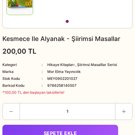
apları
Kesmece Ile Alyanak - Şiirimsi Masallar
200,00 TL
Kategori
Hikaye Kitapları
,
Şiirimsi Masalllar Serisi
Marka
Mor Elma Yayıncılık
Stok Kodu
MEY0902201027
Barkod Kodu
9786258140507
*100,00 TL den başlayan taksitlerle!
SEPETE EKLE