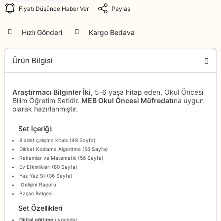
Fiyatı Düşünce Haber Ver
Paylaş
Hızlı Gönderi
Kargo Bedava
Ürün Bilgisi
Araştırmacı Bilginler İki,
5-6 yaşa hitap eden, Okul Öncesi
Bilim Öğretim Setidir.
MEB Okul Öncesi Müfredatı
na uygun
olarak hazırlanmıştır.
Set İçeriği:
8 adet çalışma kitabı (48 Sayfa)
Dikkat Kodlama Algoritma (56 Sayfa)
Rakamlar ve Matematik (56 Sayfa)
Ev Etkinlikleri (80 Sayfa)
Yaz Yaz Sil (36 Sayfa)
Gelişim Raporu
Başarı Belgesi
Set Özellikleri
Dijital eğitime
uygundur.