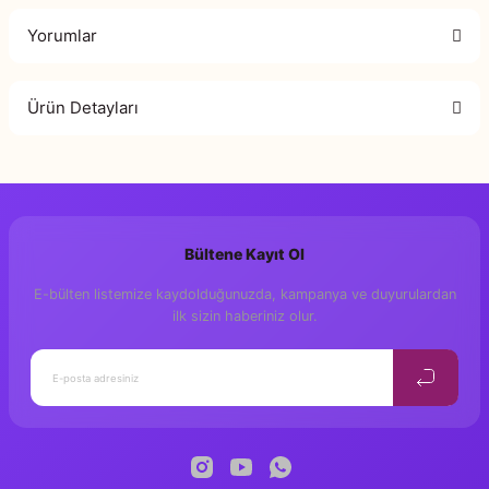
Yorumlar
Ürün Detayları
Bu ürüne ilk yorumu siz yapın!
Genişlik
5 kg
Yorum Yaz
Murat Yazıcı
Genel Yayın Yönetmeni
Zarife Üspolat Yazıcı
Bültene Kayıt Ol
Hazırlayan
E-bülten listemize kaydolduğunuzda, kampanya ve duyurulardan
Y. Canberk Tan
Editör
ilk sizin haberiniz olur.
Damla Abdik Tan, Tuğba Çet
Grafik Tasarım
5, 5-6, 6, Okul Öncesi Öğren
Yaş
978-625-7132-79-4
ISBN
23×29,7 cm
Ölçü