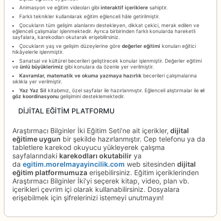
Animasyon ve eğitim videoları gibi
interaktif içeriklere
sahiptir.
Farklı teknikler kullanılarak eğitim eğlenceli hâle getirilmiştir.
Çocukların tüm gelişim alanlarını destekleyen, dikkat çekici, merak edilen ve
eğlenceli çalışmalar işlenmektedir. Ayrıca birbirinden farklı konularda hareketli
sayfalara, karekodları okutarak erişebilirsiniz.
Çocukların yaş ve gelişim düzeylerine göre
değerler eğitimi
konuları eğitici
hikâyelerle işlenmiştir.
Sanatsal ve kültürel becerileri geliştirecek konular işlenmiştir. Değerler eğitimi
ve
ünlü büyüklerimiz
gibi konulara da özenle yer verilmiştir.
Kavramlar, matematik ve okuma yazmaya hazırlık
becerileri çalışmalarına
sıklıkla yer verilmiştir.
Yaz Yaz Sil
kitabımız, özel sayfalar ile hazırlanmıştır. Eğlenceli alıştırmalar ile
el
göz koordinasyonu
gelişimini desteklemektedir.
DİJİTAL EĞİTİM PLATFORMU
Araştırmacı Bilginler İki Eğitim Seti’ne ait içerikler,
dijital
eğitime uygun
bir şekilde hazırlanmıştır. Cep telefonu ya da
tabletlere karekod okuyucu yükleyerek çalışma
sayfalarındaki
karekodları okutabilir
ya
da
egitim.morelmayayincilik.com
web sitesinden
dijital
eğitim platformumuza
erişebilirsiniz. Eğitim içeriklerinden
Araştırmacı Bilginler İki’yi seçerek kitap, video, plan vb.
içerikleri çevrim içi olarak kullanabilirsiniz. Dosyalara
erişebilmek için şifrelerinizi istemeyi unutmayın!