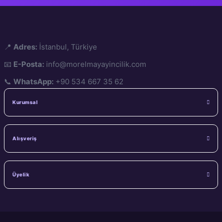
Amerikan Cilt, Spiral
Cilt
Zarife Üspolat Yazıcı
Yazar
📍
Adres:
İstanbul, Türkiye
Mor Elma Yayıncılık
Yayıncı
📧
E-Posta:
info@morelmayayincilik.com
📞
WhatsApp:
+90 534 667 35 62
Kurumsal
Alışveriş
Üyelik