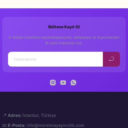
Bültene Kayıt Ol
E-bülten listemize kaydolduğunuzda, kampanya ve duyurulardan
ilk sizin haberiniz olur.
Annemle Bir Hatıra (Erkek)
200,00 TL
📍
Adres:
İstanbul, Türkiye
📧
E-Posta:
info@morelmayayincilik.com