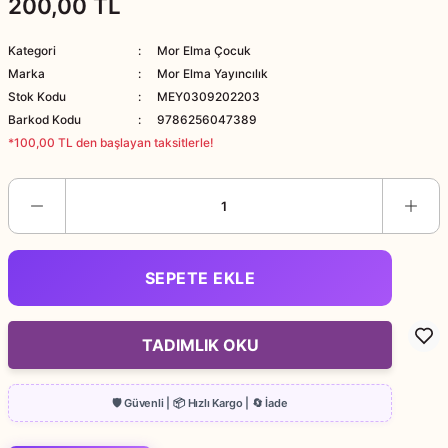
200,00 TL
Kategori
Mor Elma Çocuk
Marka
Mor Elma Yayıncılık
Stok Kodu
MEY0309202203
Barkod Kodu
9786256047389
*100,00 TL den başlayan taksitlerle!
SEPETE EKLE
TADIMLIK OKU