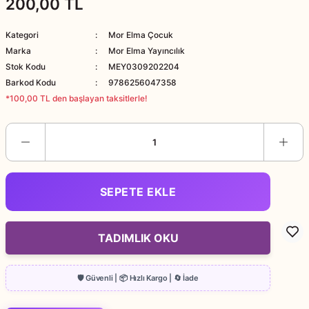
200,00 TL
Kategori
Mor Elma Çocuk
Marka
Mor Elma Yayıncılık
Stok Kodu
MEY0309202204
Barkod Kodu
9786256047358
*100,00 TL den başlayan taksitlerle!
SEPETE EKLE
TADIMLIK OKU