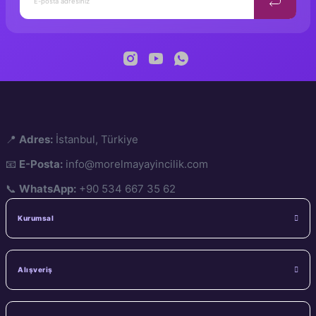
📍
Adres:
İstanbul, Türkiye
📧
E-Posta:
info@morelmayayincilik.com
📞
WhatsApp:
+90 534 667 35 62
Kurumsal
Alışveriş