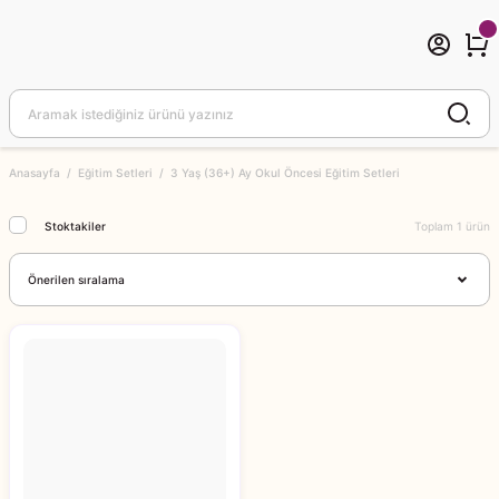
Anasayfa
Eğitim Setleri
3 Yaş (36+) Ay Okul Öncesi Eğitim Setleri
Stoktakiler
Toplam 1 ürün