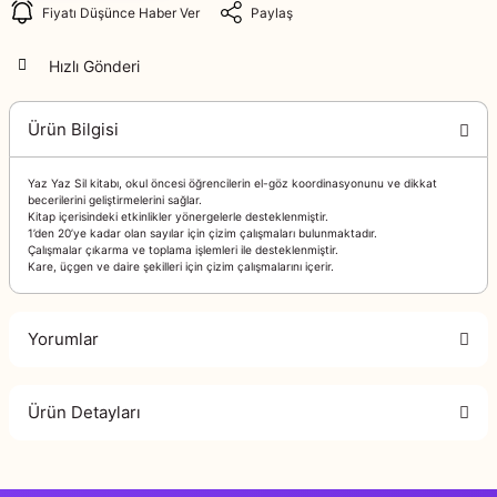
Fiyatı Düşünce Haber Ver
Paylaş
Hızlı Gönderi
Ürün Bilgisi
Yaz Yaz Sil kitabı, okul öncesi öğrencilerin el-göz koordinasyonunu ve dikkat
becerilerini geliştirmelerini sağlar.
Kitap içerisindeki etkinlikler yönergelerle desteklenmiştir.
1’den 20’ye kadar olan sayılar için çizim çalışmaları bulunmaktadır.
Çalışmalar çıkarma ve toplama işlemleri ile desteklenmiştir.
Kare, üçgen ve daire şekilleri için çizim çalışmalarını içerir.
Yorumlar
Ürün Detayları
Bu ürüne ilk yorumu siz yapın!
978-625-7132-80
ISBN