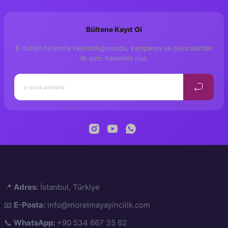
Yorum Yaz
Y. Canberk Tan
Editör
Bültene Kayıt Ol
Zarife Üspolat Yazı
Hazırlayan
E-bülten listemize kaydolduğunuzda, kampanya ve duyurulardan
Ayşenur Külerü
Grafik Tasarım
ilk sizin haberiniz olur.
23×29,7 cm
Ölçü
36
Sayfa
Spiral
Cilt
Mor Elma Yayıncılı
Yayıncı
📍
Adres:
İstanbul, Türkiye
📧
E-Posta:
info@morelmayayincilik.com
📞
WhatsApp:
+90 534 667 35 62