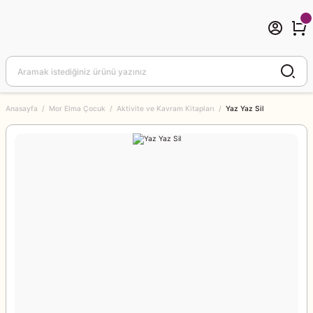
Anasayfa
Mor Elma Çocuk
Aktivite ve Kavram Kitapları
Yaz Yaz Sil