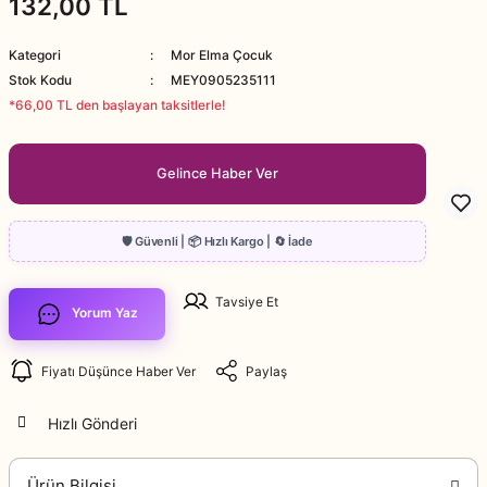
132,00 TL
Kategori
Mor Elma Çocuk
Stok Kodu
MEY0905235111
*66,00 TL den başlayan taksitlerle!
Gelince Haber Ver
Tavsiye Et
Yorum Yaz
Fiyatı Düşünce Haber Ver
Paylaş
Hızlı Gönderi
Ürün Bilgisi