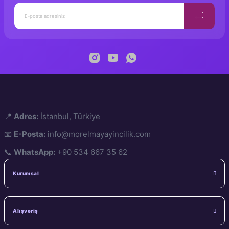
📍
Adres:
İstanbul, Türkiye
📧
E-Posta:
info@morelmayayincilik.com
📞
WhatsApp:
+90 534 667 35 62
Kurumsal
Alışveriş