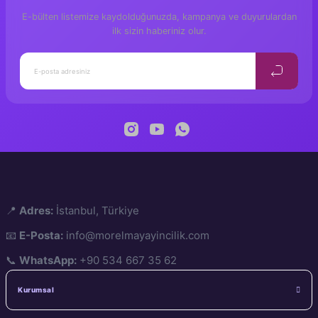
E-bülten listemize kaydolduğunuzda, kampanya ve duyurulardan
ilk sizin haberiniz olur.
📍
Adres:
İstanbul, Türkiye
📧
E-Posta:
info@morelmayayincilik.com
📞
WhatsApp:
+90 534 667 35 62
Kurumsal