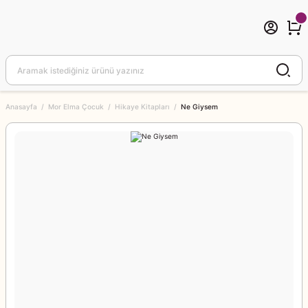
Anasayfa
Mor Elma Çocuk
Hikaye Kitapları
Ne Giysem