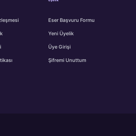
zleşmesi
Eser Başvuru Formu
ik
Yeni Üyelik
i
Üye Girişi
itikası
Şifremi Unuttum