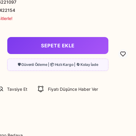
6221097
422154
tlerle!
SEPETE EKLE
Tavsiye Et
Fiyatı Düşünce Haber Ver
rgo Bedava