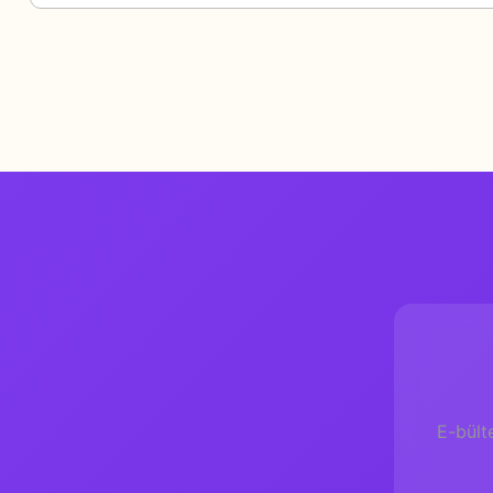
E-bült