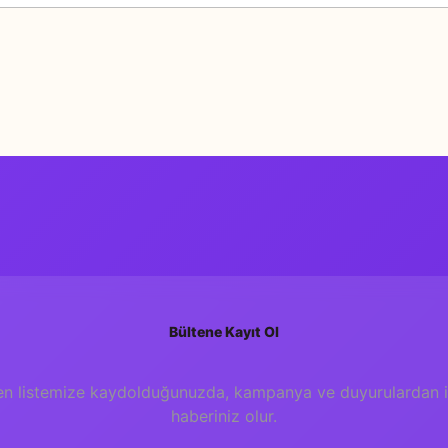
Bu ürüne ilk yorumu siz yapın!
Yorum Yaz
Bültene Kayıt Ol
en listemize kaydolduğunuzda, kampanya ve duyurulardan il
haberiniz olur.